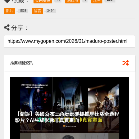
標籤：
委內瑞拉
馬杜洛
誤導
19
9
1437
影片
謠言
1538
3491
分享：
推薦相關資訊
【錯誤】美國公布三角洲部隊抓捕馬杜洛全過程
影片？AI生成影像非真實畫面