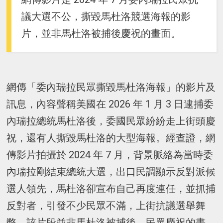
議大選不公，撕毀馬杜洛競選海報的影
片，並非馬杜洛被捕後慶祝的畫面。
網傳「委內瑞拉民眾撕毀馬杜洛海報」的影片及
訊息，內容聲稱美國在 2026 年 1 月 3 日逮捕委
內瑞拉總統馬杜洛後，委國民眾紛紛走上街頭慶
祝，還有人撕毀馬杜洛的大型海報。經查證，網
傳影片拍攝於 2024 年 7 月，背景脈絡為當時委
內瑞拉剛結束總統大選，出口民調顯示反對派候
選人領先，馬杜洛卻宣布自己再度連任，並抓捕
反對者，引發不少民眾不滿，上街抗議選舉舞
弊。該片段並非馬杜洛被捕後，民眾慶祝的畫