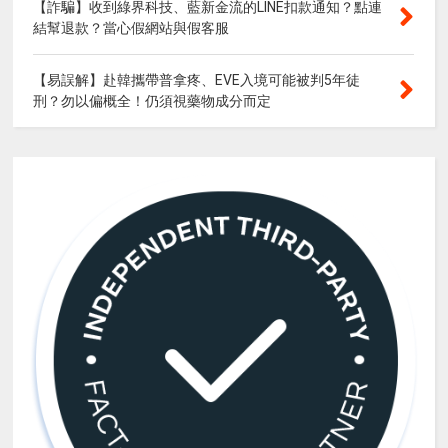
【詐騙】收到綠界科技、藍新金流的LINE扣款通知？點連
結幫退款？當心假網站與假客服
【易誤解】赴韓攜帶普拿疼、EVE入境可能被判5年徒
刑？勿以偏概全！仍須視藥物成分而定