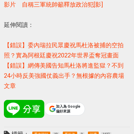
影片 自稱三軍統帥籲釋放政治犯[影]
延伸閱讀：
【錯誤】委內瑞拉民眾慶祝馬杜洛被捕的空拍
照？實為阿根廷慶祝2022年世界盃奪冠畫面
【錯誤】網傳美國告知馬杜洛將進監獄？不到
24小時反美強國仗義出手？無根據的內容農場
文章
加入為 Google
偏好來源