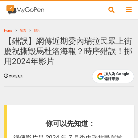
Home
謠言
影片
【錯誤】網傳近期委內瑞拉民眾上街
慶祝撕毀馬杜洛海報？時序錯誤！挪
用2024年影片
加入為 Google
2026/1/8
偏好來源
你可以先知道：
網傳影片是 2024 年 7 月委內瑞拉民眾抗