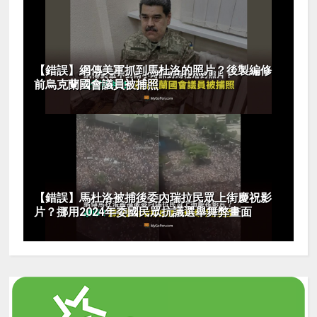
【錯誤】網傳美軍抓到馬杜洛的照片？後製編修
前烏克蘭國會議員被捕照
【錯誤】馬杜洛被捕後委內瑞拉民眾上街慶祝影
片？挪用2024年委國民眾抗議選舉舞弊畫面