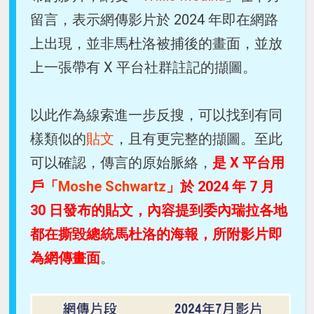
留言，表示網傳影片於 2024 年即在網路
上出現，並非馬杜洛被捕後的畫面，並放
上一張帶有 X 平台社群註記的擷圖。
以此作為線索進一步反搜，可以找到有同
樣類似的
貼文
，且有更完整的擷圖。至此
可以確認，傳言的原始脈絡，
是 X 平台用
戶「
Moshe Schwartz
」於 2024 年 7 月
30 日發布的貼文，內容提到委內瑞拉各地
都在撕毀總統馬杜洛的海報，所附影片即
為網傳畫面
。