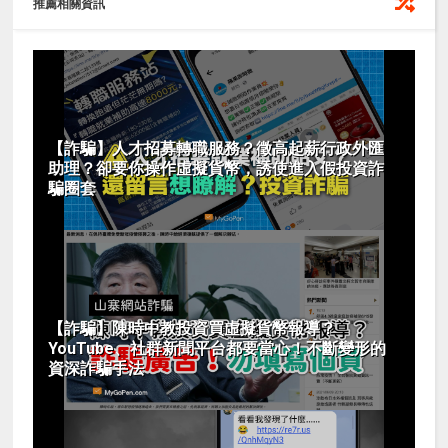
推薦相關資訊
【詐騙】人才招募轉職服務？徵高起薪行政外匯
助理？卻要你操作虛擬貨幣，誘使進入假投資詐
騙圈套
【詐騙】陳時中教投資買虛擬貨幣報導？
YouTube、社群新聞平台都要當心！不斷變形的
資深詐騙手法