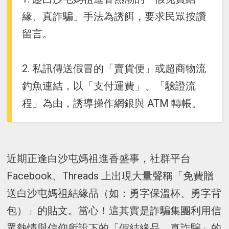
緣、真詐騙」手法為誘餌，要求民眾按讚
留言。
2. 私訊傳送假冒的「賣貨便」或超商物流
釣魚連結，以「支付運費」、「驗證流
程」為由，誘導操作網銀與 ATM 轉帳。
近期正逢白沙屯媽祖進香盛事，社群平台
Facebook、Threads 上出現大量聲稱「免費贈
送白沙屯媽祖結緣品（如：勇字保溫杯、勇字背
包）」的貼文。當心！這其實是詐騙集團利用信
眾熱情與信仰所設下的「假結緣品、真詐騙」的