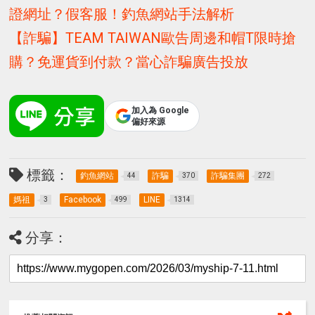
證網址？假客服！釣魚網站手法解析
【詐騙】TEAM TAIWAN歐告周邊和帽T限時搶
購？免運貨到付款？當心詐騙廣告投放
加入為 Google
偏好來源
標籤：
釣魚網站
詐騙
詐騙集團
44
370
272
媽祖
Facebook
LINE
3
499
1314
分享：