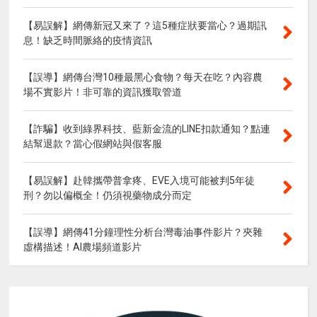
【易誤解】網傳新冠又來了？這5種症狀要當心？過期訊
息！缺乏時間脈絡的疫情資訊
【誤導】網傳台灣10種最黑心食物？每天在吃？內容農
場不實影片！非可靠的資訊獲取管道
【詐騙】收到綠界科技、藍新金流的LINE扣款通知？點連
結幫退款？當心假網站與假客服
【易誤解】赴韓攜帶普拿疼、EVE入境可能被判5年徒
刑？勿以偏概全！仍須視藥物成分而定
【誤導】網傳41分鐘理性分析台灣毒油事件影片？夾雜
虛構描述！AI農場頻道影片