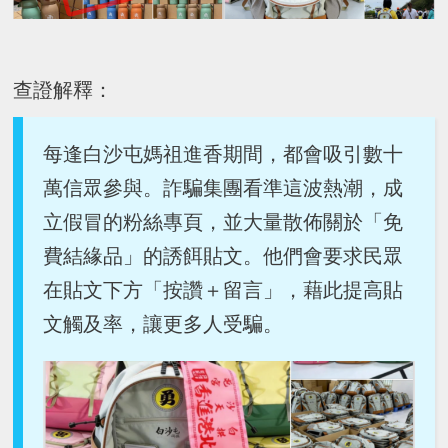
查證解釋：
每逢白沙屯媽祖進香期間，都會吸引數十
萬信眾參與。詐騙集團看準這波熱潮，成
立假冒的粉絲專頁，並大量散佈關於「免
費結緣品」的誘餌貼文。他們會要求民眾
在貼文下方「按讚＋留言」，藉此提高貼
文觸及率，讓更多人受騙。