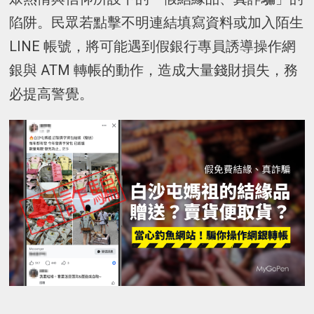
陷阱。民眾若點擊不明連結填寫資料或加入陌生
LINE 帳號，將可能遇到假銀行專員誘導操作網
銀與 ATM 轉帳的動作，造成大量錢財損失，務
必提高警覺。