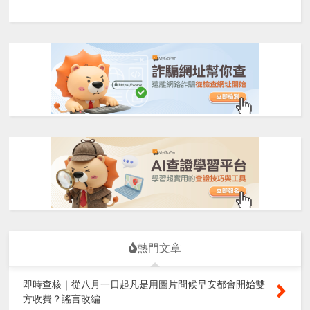
熱門文章
即時查核｜從八月一日起凡是用圖片問候早安都會開始雙
方收費？謠言改編