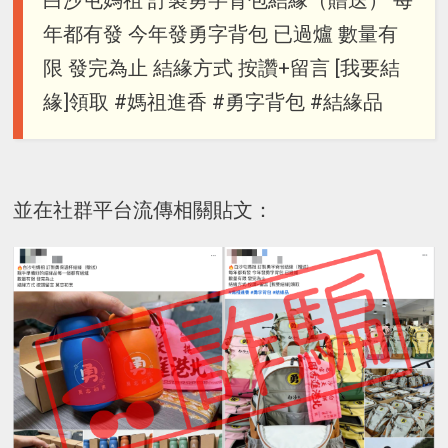
年都有發 今年發勇字背包 已過爐 數量有
限 發完為止 結緣方式 按讚+留言 [我要結
緣]領取 #媽祖進香 #勇字背包 #結緣品
並在社群平台流傳相關貼文：