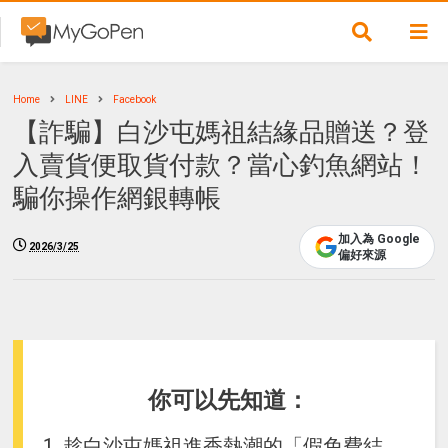
Home
LINE
Facebook
【詐騙】白沙屯媽祖結緣品贈送？登
入賣貨便取貨付款？當心釣魚網站！
騙你操作網銀轉帳
加入為 Google
2026/3/25
偏好來源
你可以先知道：
1. 趁白沙屯媽祖進香熱潮的「假免費結