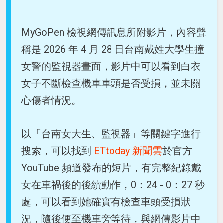
MyGoPen 檢視網傳訊息所附影片，內容聲
稱是 2026 年 4 月 28 日台南戴姓大學生撞
女警的監視器畫面，影片中可以看到白衣
女子不斷檢查機車車頭是否受損，並未關
心傷者情況。
以「台南女大生、監視器」等關鍵字進行
搜索，可以找到
ETtoday 新聞雲
於官方
YouTube 頻道發布的短片，有完整紀錄戴
女在車禍後的後續動作，0：24 - 0：27 秒
處，可以看到她確實有檢查車頭受損狀
況，隨後便至機車旁等待，與網傳影片中