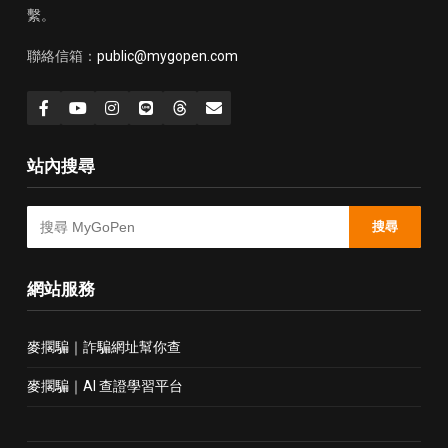
繫。
聯絡信箱：
public@mygopen.com
站內搜尋
搜尋
網站服務
麥擱騙｜詐騙網址幫你查
麥擱騙｜AI 查證學習平台