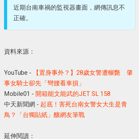
近期台南車禍的監視器畫面，網傳訊息不
正確。
資料來源：
YouTube -
【置身事外？】28歲女警遭輾斃 肇
事女騎士卻先「彎腰看車損」
Mobile01 -
開箱能文能武的JET SL 158
中天新聞網 -
起底！害死台南女警女大生是青
鳥？「台獨貼紙」釀網友筆戰
延伸閱讀：