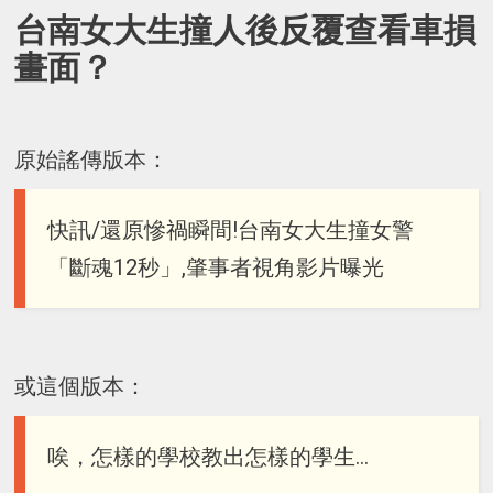
台南女大生撞人後反覆查看車損
畫面？
原始謠傳版本：
快訊/還原慘禍瞬間!台南女大生撞女警
「斷魂12秒」,肇事者視角影片曝光
或這個版本：
唉，怎樣的學校教出怎樣的學生…