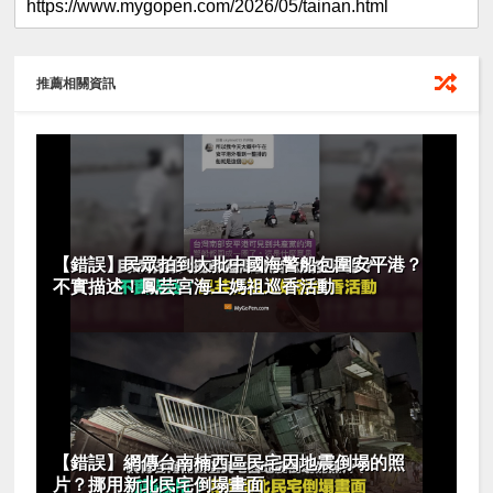
推薦相關資訊
【錯誤】民眾拍到大批中國海警船包圍安平港？
不實描述！鳳芸宮海上媽祖巡香活動
【錯誤】網傳台南楠西區民宅因地震倒塌的照
片？挪用新北民宅倒塌畫面