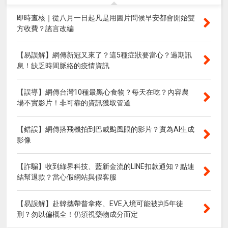
即時查核｜從八月一日起凡是用圖片問候早安都會開始雙
方收費？謠言改編
【易誤解】網傳新冠又來了？這5種症狀要當心？過期訊
息！缺乏時間脈絡的疫情資訊
【誤導】網傳台灣10種最黑心食物？每天在吃？內容農
場不實影片！非可靠的資訊獲取管道
【錯誤】網傳搭飛機拍到巴威颱風眼的影片？實為AI生成
影像
【詐騙】收到綠界科技、藍新金流的LINE扣款通知？點連
結幫退款？當心假網站與假客服
【易誤解】赴韓攜帶普拿疼、EVE入境可能被判5年徒
刑？勿以偏概全！仍須視藥物成分而定