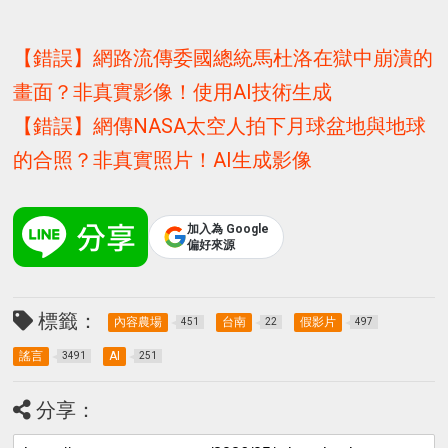
【錯誤】網路流傳委國總統馬杜洛在獄中崩潰的
畫面？非真實影像！使用AI技術生成
【錯誤】網傳NASA太空人拍下月球盆地與地球
的合照？非真實照片！AI生成影像
加入為 Google
偏好來源
標籤：
內容農場
台南
假影片
451
22
497
謠言
AI
3491
251
分享：