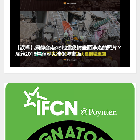
【誤導】網傳台南6.4地震災情畫面曝光的照片？
混雜2016年維冠大樓倒塌畫面