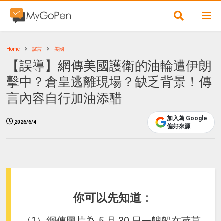
Home
謠言
美國
【誤導】網傳美國護衛的油輪遭伊朗
擊中？倉皇逃離現場？缺乏背景！傳
言內容自行加油添醋
加入為 Google
2026/6/4
偏好來源
你可以先知道：
（1）網傳圖片為 5 月 30 日一艘船在荷莫