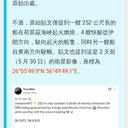
原始出處。
不過，原始貼文僅提到一艘 252 公尺長的
船在荷莫茲海峽起火燃燒，4 艘快艇從伊
朗方向，駛向起火的船隻，同時另一艘船
自東南方向駛離。貼文也提到這是 2 天前
（5 月 30 日）的衛星影像，座標為
26°05'49.9"N 56°49'49.1"E
。