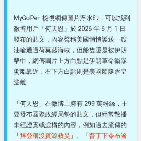
MyGoPen 檢視網傳圖片浮水印，可以找到
微博用戶「何天恩」於 2026 年 6 月 1 日
發布的貼文，內容聲稱美國悄悄護送一艘
油輪通過荷莫茲海峽，但船隻還是被伊朗
擊中，網傳圖片上方白點是伊朗革命衛隊
駕船靠近，右下方白點則是美國船艇倉皇
逃離。
「何天恩」在微博上擁有 299 萬粉絲，主
要發布國際政經局勢的貼文，但經常散播
未經證實或虛構的內容，例如過去流傳的
「
拜登稱沒資源救災
」、「
普丁下令布署