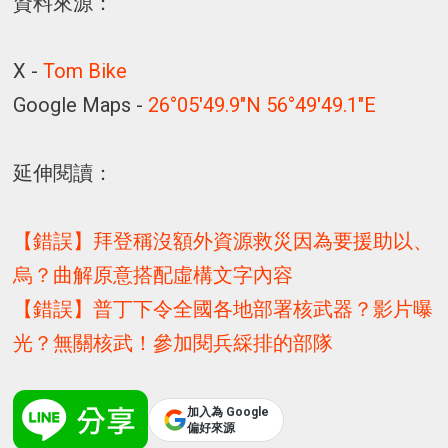
資料來源：
X -
Tom Bike
Google Maps -
26°05'49.9"N 56°49'49.1"E
延伸閱讀：
【錯誤】拜登稱沒額外資源救災因為要援助以、
烏？曲解原意搭配虛構文字內容
【錯誤】普丁下令全國各地部署核武器？影片曝
光？無關核武！參加閱兵綵排的部隊
加入為 Google
偏好來源