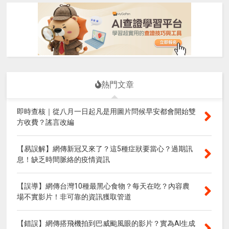
熱門文章
即時查核｜從八月一日起凡是用圖片問候早安都會開始雙
方收費？謠言改編
【易誤解】網傳新冠又來了？這5種症狀要當心？過期訊
息！缺乏時間脈絡的疫情資訊
【誤導】網傳台灣10種最黑心食物？每天在吃？內容農
場不實影片！非可靠的資訊獲取管道
【錯誤】網傳搭飛機拍到巴威颱風眼的影片？實為AI生成