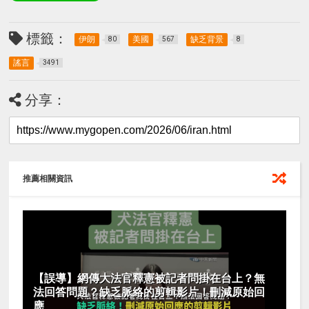
標籤：
伊朗
美國
缺乏背景
80
567
8
謠言
3491
分享：
推薦相關資訊
【誤導】網傳大法官釋憲被記者問掛在台上？無
法回答問題？缺乏脈絡的剪輯影片！刪減原始回
應