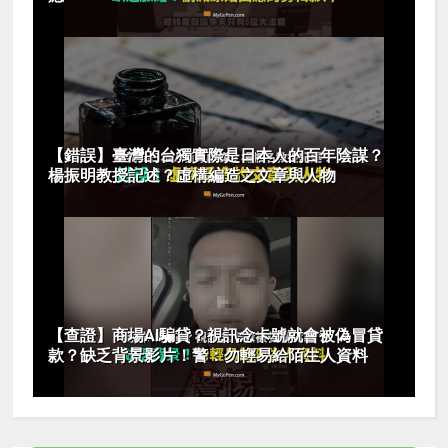
【錯誤】臺灣的台獨實際是日本人的百年陰謀？
楊振明教授記述？虛構編造之文章與人物
【查證】商場AI騙貸？視訊念卡號就會被偽冒貸
款？缺乏背景影片！警：勿輕易給陌生人資料