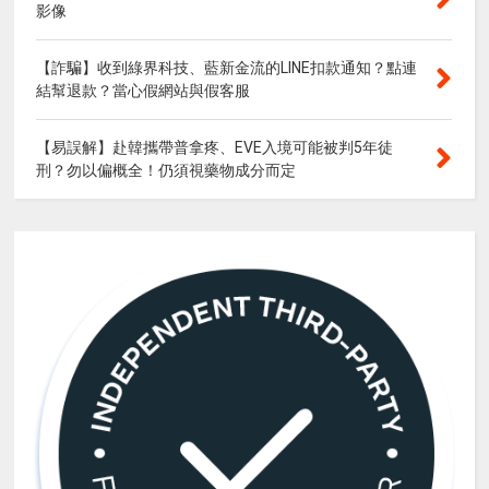
影像
【詐騙】收到綠界科技、藍新金流的LINE扣款通知？點連
結幫退款？當心假網站與假客服
【易誤解】赴韓攜帶普拿疼、EVE入境可能被判5年徒
刑？勿以偏概全！仍須視藥物成分而定