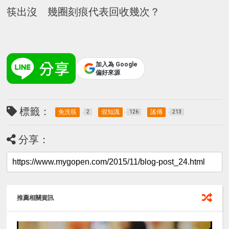
筷出沒 幾圈刻痕代表回收幾次？
加入為 Google
偏好來源
標籤：
免洗筷
假知識
謠傳
2
126
213
分享：
推薦相關資訊