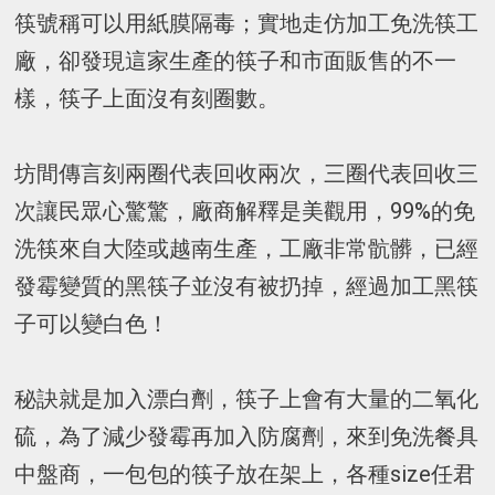
筷號稱可以用紙膜隔毒；實地走仿加工免洗筷工
廠，卻發現這家生產的筷子和市面販售的不一
樣，筷子上面沒有刻圈數。
坊間傳言刻兩圈代表回收兩次，三圈代表回收三
次讓民眾心驚驚，廠商解釋是美觀用，99%的免
洗筷來自大陸或越南生產，工廠非常骯髒，已經
發霉變質的黑筷子並沒有被扔掉，經過加工黑筷
子可以變白色！
秘訣就是加入漂白劑，筷子上會有大量的二氧化
硫，為了減少發霉再加入防腐劑，來到免洗餐具
中盤商，一包包的筷子放在架上，各種size任君