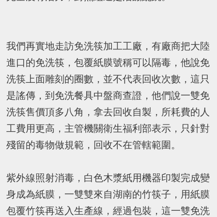
我們再實地走訪免洗筷加工工廠，有廠商把大陸
進口的免洗筷，包覆紙膜號稱可以隔毒，他說免
洗筷上面雕刻的圈數，並不代表回收次數，這只
是謠傳，到免洗餐具中盤商查證，他們說一雙免
洗筷售價頂多八角，拿去回收自製，所耗費的人
工費用更高，主管機關衛生福利部表示，只針對
殘留的毒物做規範，回收不在管轄範圍。
紫外線照射消毒，白色木漿紙用機器印製完成變
身成為紙膜，一雙雙來自湖南的竹筷子，用紙膜
包覆竹筷再送入生產線，經過包裝，這一雙免洗