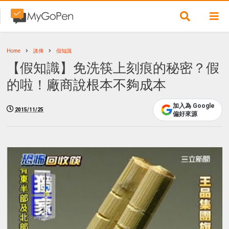
Home
謠傳
假知識
【假知識】免洗筷上刻痕的秘密？假
的啦！廠商說根本不夠成本
加入為 Google
2015/11/25
偏好來源