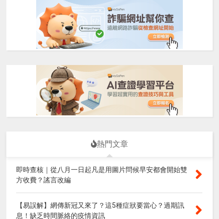
熱門文章
即時查核｜從八月一日起凡是用圖片問候早安都會開始雙
方收費？謠言改編
【易誤解】網傳新冠又來了？這5種症狀要當心？過期訊
息！缺乏時間脈絡的疫情資訊