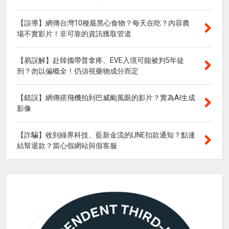
【誤導】網傳台灣10種最黑心食物？每天在吃？內容農
場不實影片！非可靠的資訊獲取管道
【易誤解】赴韓攜帶普拿疼、EVE入境可能被判5年徒
刑？勿以偏概全！仍須視藥物成分而定
【錯誤】網傳搭飛機拍到巴威颱風眼的影片？實為AI生成
影像
【詐騙】收到綠界科技、藍新金流的LINE扣款通知？點連
結幫退款？當心假網站與假客服