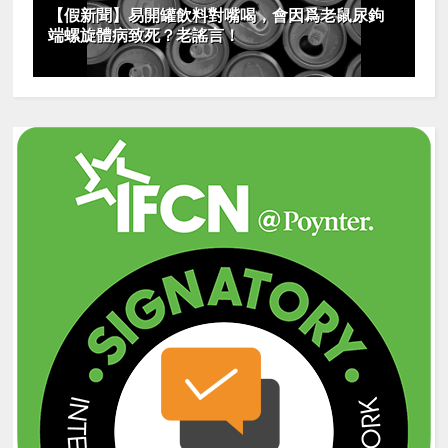
【假新聞】易開罐飲料對嘴喝，會因爲老鼠尿鉤
端螺旋體病致死？老謠言！