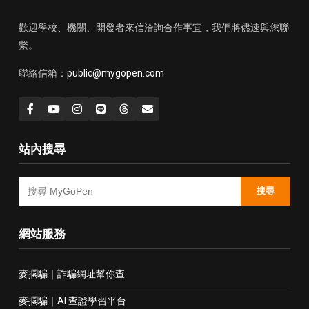
歡迎學校、機關、開發者來信洽詢合作事宜，我們將儘速與您聯
繫。
聯絡信箱：
public@mygopen.com
站內搜尋
搜尋
網站服務
麥擱騙｜詐騙網址幫你查
麥擱騙｜AI 查證學習平台