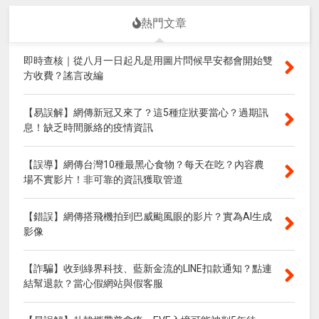
熱門文章
即時查核｜從八月一日起凡是用圖片問候早安都會開始雙
方收費？謠言改編
【易誤解】網傳新冠又來了？這5種症狀要當心？過期訊
息！缺乏時間脈絡的疫情資訊
【誤導】網傳台灣10種最黑心食物？每天在吃？內容農
場不實影片！非可靠的資訊獲取管道
【錯誤】網傳搭飛機拍到巴威颱風眼的影片？實為AI生成
影像
【詐騙】收到綠界科技、藍新金流的LINE扣款通知？點連
結幫退款？當心假網站與假客服