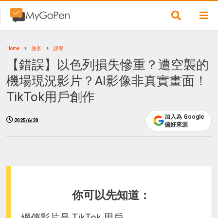
Home
謠言
誤導
【錯誤】以色列損失慘重？遭空襲的
機場現況影片？AI影像非真實畫面！
TikTok用戶創作
加入為 Google
2025/6/20
偏好來源
你可以先知道：
網傳影片是 TikTok 用戶