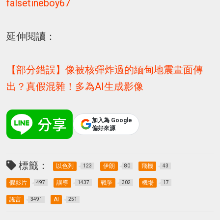
falsetineboy67
延伸閱讀：
【部分錯誤】像被核彈炸過的緬甸地震畫面傳
出？真假混雜！多為AI生成影像
加入為 Google
偏好來源
標籤：
以色列
伊朗
飛機
123
80
43
假影片
誤導
戰爭
機場
497
1437
302
17
謠言
AI
3491
251