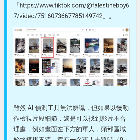
「https://www.tiktok.com/@falestineboy6
7/video/7516073667785149742」。
雖然 AI 偵測工具無法辨識，但如果以慢動
作檢視片段細節，還是可以找到影片不合
理處，例如畫面左下方的軍人，頭部區域
始終模糊不清，還有一名軍人走路時（0：