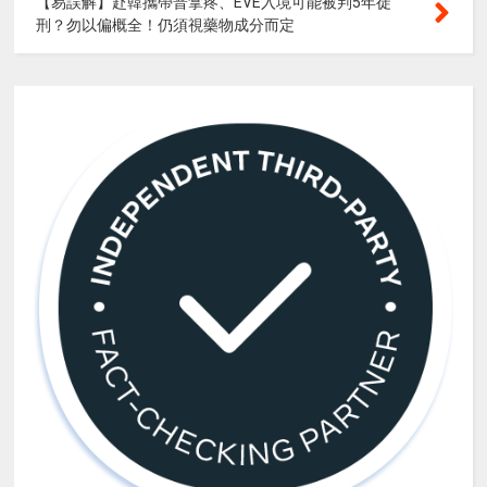
【易誤解】赴韓攜帶普拿疼、EVE入境可能被判5年徒
刑？勿以偏概全！仍須視藥物成分而定