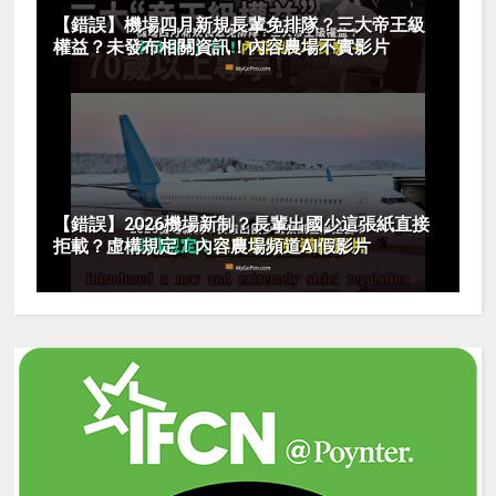
【錯誤】機場四月新規長輩免排隊？三大帝王級
權益？未發布相關資訊！內容農場不實影片
【錯誤】2026機場新制？長輩出國少這張紙直接
拒載？虛構規定！內容農場頻道AI假影片