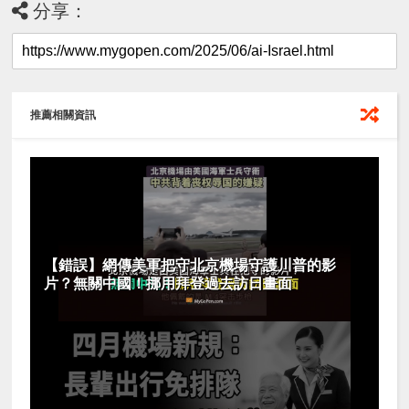
分享：
推薦相關資訊
【錯誤】網傳美軍把守北京機場守護川普的影
片？無關中國！挪用拜登過去訪日畫面