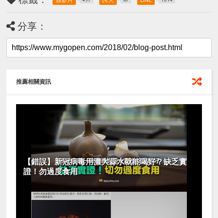
假影片
誇大
LINE
分享：
推薦相關資訊
【錯誤】新冠病毒用濃大蒜水就能喝好？缺乏實
證！勿過度食用