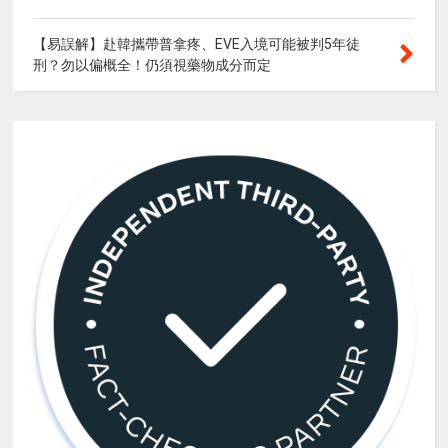
【易誤解】赴韓攜帶普拿疼、EVE入境可能被判5年徒
刑？勿以偏概全！仍須視藥物成分而定