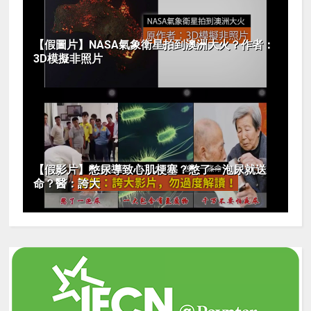
【假圖片】NASA氣象衛星拍到澳洲大火？作者：
3D模擬非照片
【假影片】憋尿導致心肌梗塞？憋了ㄧ泡尿就送
命？醫：誇大