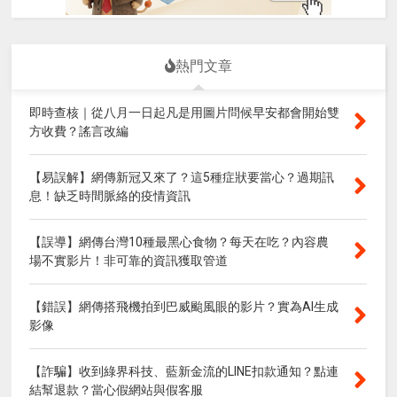
熱門文章
即時查核｜從八月一日起凡是用圖片問候早安都會開始雙
方收費？謠言改編
【易誤解】網傳新冠又來了？這5種症狀要當心？過期訊
息！缺乏時間脈絡的疫情資訊
【誤導】網傳台灣10種最黑心食物？每天在吃？內容農
場不實影片！非可靠的資訊獲取管道
【錯誤】網傳搭飛機拍到巴威颱風眼的影片？實為AI生成
影像
【詐騙】收到綠界科技、藍新金流的LINE扣款通知？點連
結幫退款？當心假網站與假客服