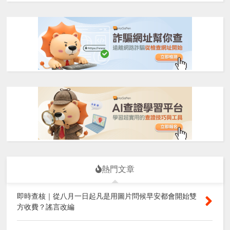
熱門文章
即時查核｜從八月一日起凡是用圖片問候早安都會開始雙
方收費？謠言改編