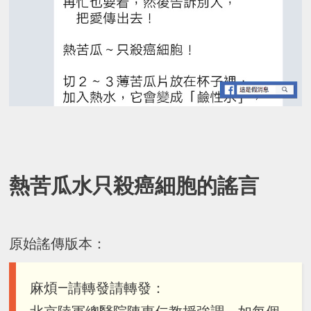
熱苦瓜水只殺癌細胞的謠言
原始謠傳版本：
麻煩—請轉發請轉發：