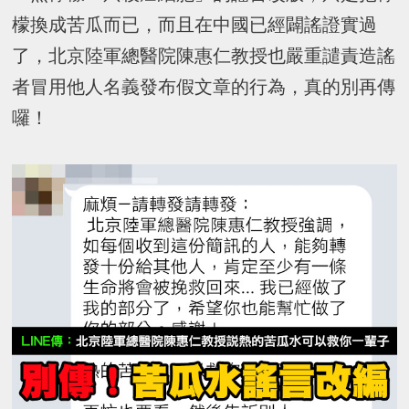
檬換成苦瓜而已，而且在中國已經闢謠證實過
了，北京陸軍總醫院陳惠仁教授也嚴重譴責造謠
者冒用他人名義發布假文章的行為，真的別再傳
囉！