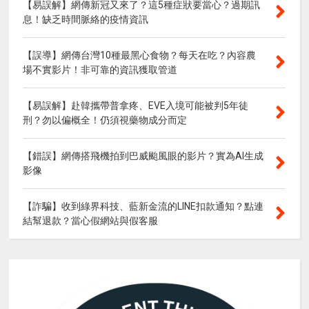
【易誤解】網傳新冠又來了？這5種症狀要當心？過期訊
息！缺乏時間脈絡的疫情資訊
【誤導】網傳台灣10種最黑心食物？每天在吃？內容農
場不實影片！非可靠的資訊獲取管道
【易誤解】赴韓攜帶普拿疼、EVE入境可能被判5年徒
刑？勿以偏概全！仍須視藥物成分而定
【錯誤】網傳搭飛機拍到巴威颱風眼的影片？實為AI生成
影像
【詐騙】收到綠界科技、藍新金流的LINE扣款通知？點連
結幫退款？當心假網站與假客服