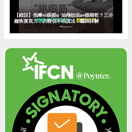
【錯誤】按摩「眼筋」治飛蚊症、眼睛乾？三分
鐘恢復視力？勿輕信不明說法！醫師詳解