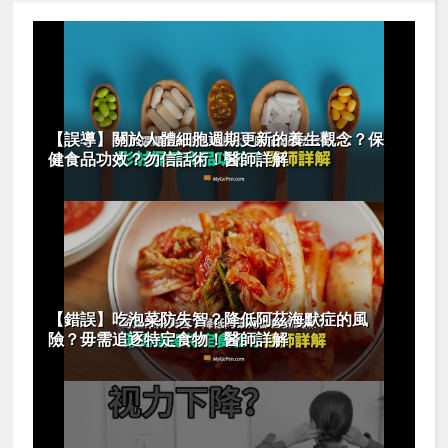
【誤導】關於人體細胞週期更新的養生觀念？保
健食品功效？勿信話術！醫師詳解
【錯誤】吃泡菜防失智？降低阿茲海默症的風
險？毋需追逐特定食物！醫師詳解