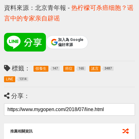
資料來源：北京青年報 -
热柠檬可杀癌细胞？谣
言中的专家亲自辟谣
加入為 Google
偏好來源
標籤：
假養生
癌症
謠言
147
165
3487
LINE
1314
分享：
推薦相關資訊