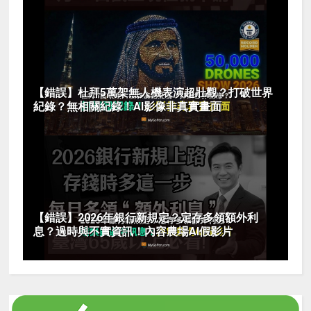
【錯誤】杜拜5萬架無人機表演超壯觀？打破世界
紀錄？無相關紀錄！AI影像非真實畫面
【錯誤】2026年銀行新規定？定存多領額外利
息？過時與不實資訊！內容農場AI假影片