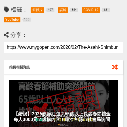
標籤：
假影片
誤解
COVID-19
497
354
631
YouTube
150
分享：
推薦相關資訊
【錯誤】2026春節紅包？65歲以上長者春節禮金
每人3000元？虛構內容！應洽各縣市社會局詢問