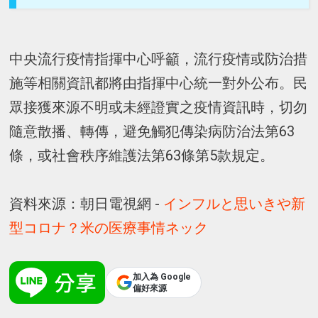
中央流行疫情指揮中心呼籲，流行疫情或防治措
施等相關資訊都將由指揮中心統一對外公布。民
眾接獲來源不明或未經證實之疫情資訊時，切勿
隨意散播、轉傳，避免觸犯傳染病防治法第63
條，或社會秩序維護法第63條第5款規定。
資料來源：朝日電視網 -
インフルと思いきや新
型コロナ？米の医療事情ネック
加入為 Google
偏好來源