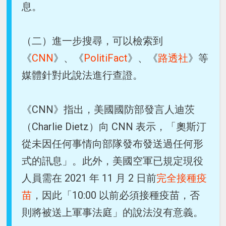
息。
（二）進一步搜尋，可以檢索到
《
CNN
》、《
PolitiFact
》、《
路透社
》等
媒體針對此說法進行查證。
《CNN》指出，美國國防部發言人迪茨
（Charlie Dietz）向 CNN 表示，「奧斯汀
從未因任何事情向部隊發布發送過任何形
式的訊息」。此外，美國空軍已規定現役
人員需在 2021 年 11 月 2 日前
完全接種疫
苗
，因此「10:00 以前必須接種疫苗，否
則將被送上軍事法庭」的說法沒有意義。