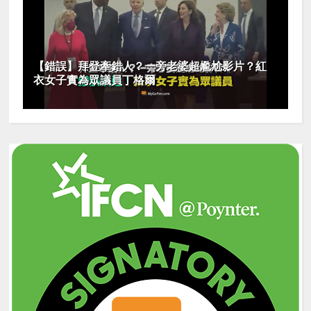
【錯誤】拜登牽錯人？一旁老婆超尷尬影片？紅
衣女子實為眾議員丁格爾