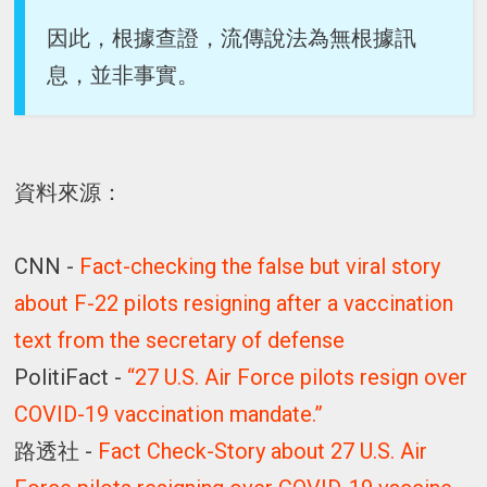
因此，根據查證，流傳說法為無根據訊
息，並非事實。
資料來源：
CNN -
Fact-checking the false but viral story
about F-22 pilots resigning after a vaccination
text from the secretary of defense
PolitiFact -
“27 U.S. Air Force pilots resign over
COVID-19 vaccination mandate.”
路透社 -
Fact Check-Story about 27 U.S. Air