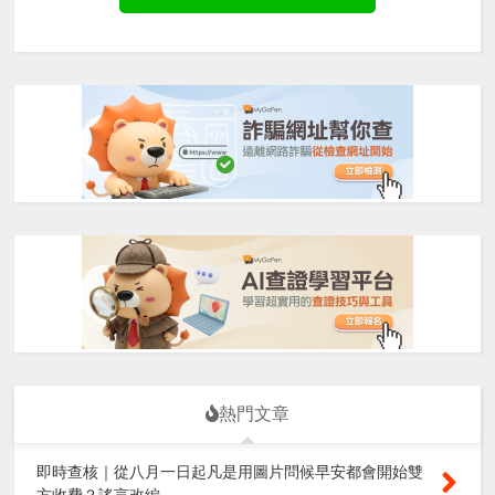
熱門文章
即時查核｜從八月一日起凡是用圖片問候早安都會開始雙
方收費？謠言改編