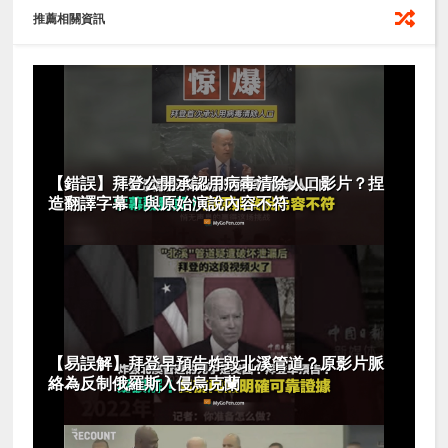
推薦相關資訊
【錯誤】拜登公開承認用病毒清除人口影片？捏
造翻譯字幕！與原始演說內容不符
【易誤解】拜登早預告炸毀北溪管道？原影片脈
絡為反制俄羅斯入侵烏克蘭