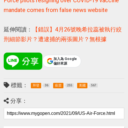
Force pilots resigning over COVID-19 vaccine
mandate comes from false news website
延伸閱讀：
【錯誤】4月26號晚希拉蕊被執行絞
刑細節影片？遭逮捕的兩張圖片？無根據
加入為 Google
偏好來源
標籤：
拜登
疫苗
美國
36
255
567
分享：