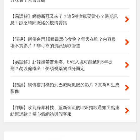
【易誤解】網傳新冠又來了？這5種症狀要當心？過期訊
息！缺乏時間脈絡的疫情資訊
【誤導】網傳台灣10種最黑心食物？每天在吃？內容農
場不實影片！非可靠的資訊獲取管道
【易誤解】赴韓攜帶普拿疼、EVE入境可能被判5年徒
刑？勿以偏概全！仍須視藥物成分而定
【錯誤】網傳搭飛機拍到巴威颱風眼的影片？實為AI生成
影像
【詐騙】收到綠界科技、藍新金流的LINE扣款通知？點連
結幫退款？當心假網站與假客服