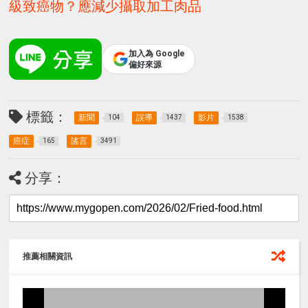
級致癌物？應減少攝取加工肉品
加入為 Google
偏好來源
標籤：
新聞
誤導
影片
104
1437
1538
癌症
謠言
165
3491
分享：
推薦相關資訊