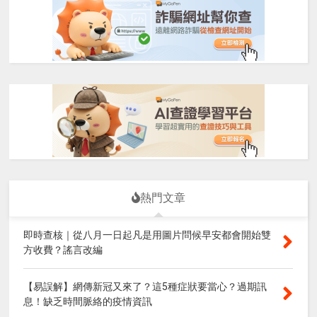
熱門文章
即時查核｜從八月一日起凡是用圖片問候早安都會開始雙
方收費？謠言改編
【易誤解】網傳新冠又來了？這5種症狀要當心？過期訊
息！缺乏時間脈絡的疫情資訊