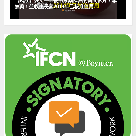
【錯誤】愛文芒果使用禁藥催熟的新聞影片？非
禁藥！益收生長素2014年已核准使用