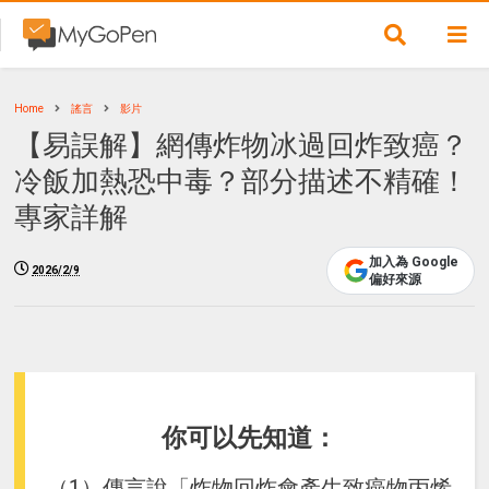
Home
謠言
影片
【易誤解】網傳炸物冰過回炸致癌？
冷飯加熱恐中毒？部分描述不精確！
專家詳解
加入為 Google
2026/2/9
偏好來源
你可以先知道：
（1）傳言說「炸物回炸會產生致癌物丙烯