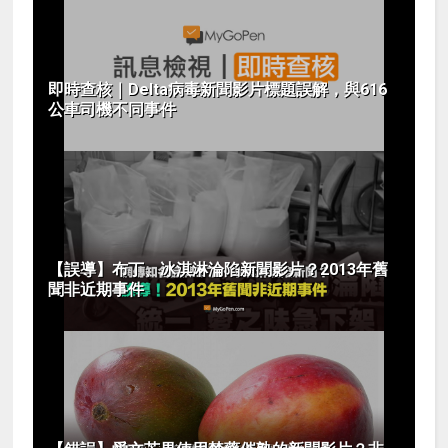
即時查核｜Delta病毒新聞影片標題誤解，與616
公車司機不同事件
【誤導】布丁、冰淇淋淪陷新聞影片？2013年舊
聞非近期事件