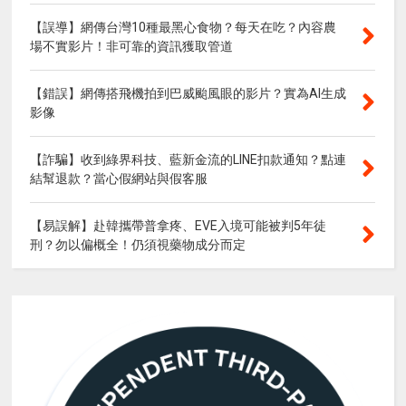
【誤導】網傳台灣10種最黑心食物？每天在吃？內容農
場不實影片！非可靠的資訊獲取管道
【錯誤】網傳搭飛機拍到巴威颱風眼的影片？實為AI生成
影像
【詐騙】收到綠界科技、藍新金流的LINE扣款通知？點連
結幫退款？當心假網站與假客服
【易誤解】赴韓攜帶普拿疼、EVE入境可能被判5年徒
刑？勿以偏概全！仍須視藥物成分而定