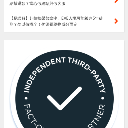
結幫退款？當心假網站與假客服
【易誤解】赴韓攜帶普拿疼、EVE入境可能被判5年徒
刑？勿以偏概全！仍須視藥物成分而定