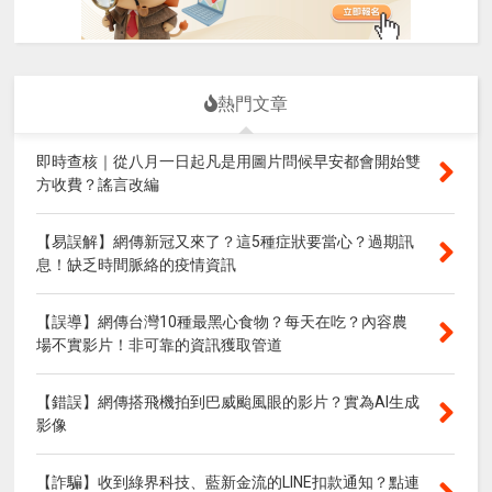
熱門文章
即時查核｜從八月一日起凡是用圖片問候早安都會開始雙
方收費？謠言改編
【易誤解】網傳新冠又來了？這5種症狀要當心？過期訊
息！缺乏時間脈絡的疫情資訊
【誤導】網傳台灣10種最黑心食物？每天在吃？內容農
場不實影片！非可靠的資訊獲取管道
【錯誤】網傳搭飛機拍到巴威颱風眼的影片？實為AI生成
影像
【詐騙】收到綠界科技、藍新金流的LINE扣款通知？點連