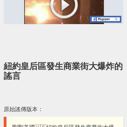
紐約皇后區發生商業街大爆炸的
謠言
原始謠傳版本：