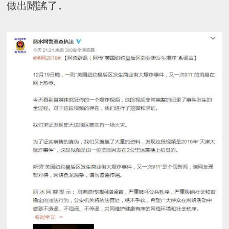
做出闢謠了。