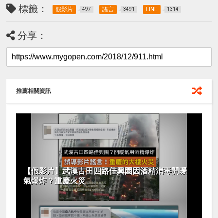
標籤：
假影片
謠言
LINE
497
3491
1314
分享：
推薦相關資訊
【假影片】武漢古田四路佳興園因酒精消毒開暖
氣爆炸？重慶火災