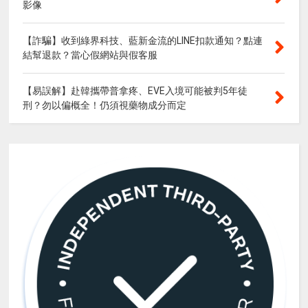
影像
【詐騙】收到綠界科技、藍新金流的LINE扣款通知？點連
結幫退款？當心假網站與假客服
【易誤解】赴韓攜帶普拿疼、EVE入境可能被判5年徒
刑？勿以偏概全！仍須視藥物成分而定