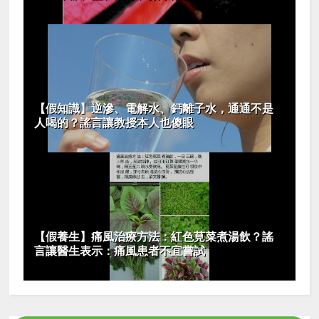
【假知識】逆滲、電解水、鈣離子水，通通不是
人喝的？謠言讓教授本人也傻眼
【假養生】痛風治療方法：紅色莧菜煮湯飲？謠
言讓醫生表示：痛風患者不宜嘗試