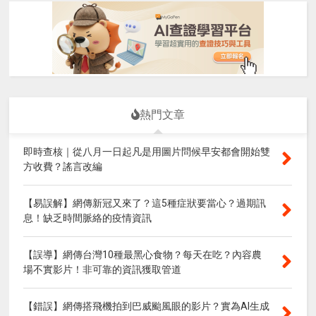
熱門文章
即時查核｜從八月一日起凡是用圖片問候早安都會開始雙
方收費？謠言改編
【易誤解】網傳新冠又來了？這5種症狀要當心？過期訊
息！缺乏時間脈絡的疫情資訊
【誤導】網傳台灣10種最黑心食物？每天在吃？內容農
場不實影片！非可靠的資訊獲取管道
【錯誤】網傳搭飛機拍到巴威颱風眼的影片？實為AI生成