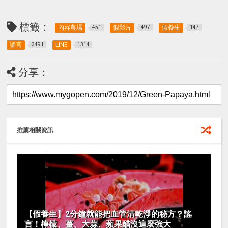
標籤：
內容農場
假影片
假養生
451
497
147
謠言
LINE
3491
1314
分享：
推薦相關資訊
【假養生】2分鐘就能把血管清乾淨的秘方？謠
言！檸檬、薑、大蒜、蘋果醋沒這麼強大