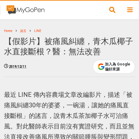
Home
謠言
LINE
【假影片】被痛風糾纏，青木瓜椰子
水直接斷根？醫：無法改善
加入為 Google
2019/12/11
偏好來源
最近 LINE 傳內容農場文章改編影片，描述「被
痛風糾纏30年的婆婆，一碗湯，讓她的痛風直
接斷根」的謠言，說青木瓜茶加椰子水可治痛
風。對此醫師表示目前沒有實證研究，而且並無
法直接改善痛風所導致的關節腫脹與變形問題，