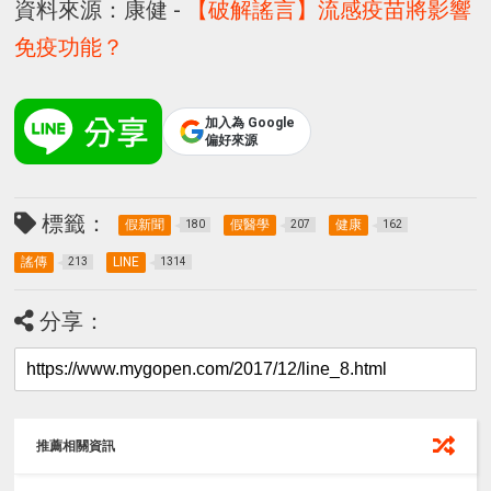
資料來源：康健 -
【破解謠言】流感疫苗將影響
免疫功能？
加入為 Google
偏好來源
標籤：
假新聞
假醫學
健康
180
207
162
謠傳
LINE
213
1314
分享：
推薦相關資訊