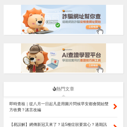
熱門文章
即時查核｜從八月一日起凡是用圖片問候早安都會開始雙
方收費？謠言改編
【易誤解】網傳新冠又來了？這5種症狀要當心？過期訊