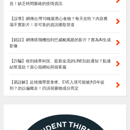
息！缺乏時間脈絡的疫情資訊
【誤導】網傳台灣10種最黑心食物？每天在吃？內容農
場不實影片！非可靠的資訊獲取管道
【錯誤】網傳搭飛機拍到巴威颱風眼的影片？實為AI生成
影像
【詐騙】收到綠界科技、藍新金流的LINE扣款通知？點連
結幫退款？當心假網站與假客服
【易誤解】赴韓攜帶普拿疼、EVE入境可能被判5年徒
刑？勿以偏概全！仍須視藥物成分而定