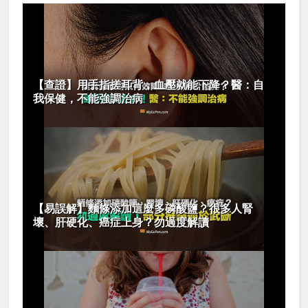
【查證】用手指搓耳背，血壓就能下降？醫：自
我保健，不能強調治病
【易誤解】麵條添加這麼多磷酸鹽？很多人腎
壞、肝硬化、癌症上身？勿過度解讀