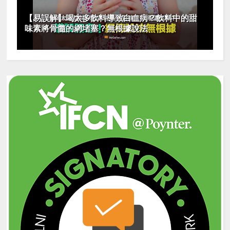
【易誤解】喝太多飲料導致白血病？飲料中的甜
味素將骨髓的網堵塞？無根據說法