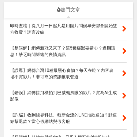
熱門文章
即時查核｜從八月一日起凡是用圖片問候早安都會開始雙
方收費？謠言改編
【易誤解】網傳新冠又來了？這5種症狀要當心？過期訊
息！缺乏時間脈絡的疫情資訊
【誤導】網傳台灣10種最黑心食物？每天在吃？內容農
場不實影片！非可靠的資訊獲取管道
【錯誤】網傳搭飛機拍到巴威颱風眼的影片？實為AI生成
影像
【詐騙】收到綠界科技、藍新金流的LINE扣款通知？點連
結幫退款？當心假網站與假客服