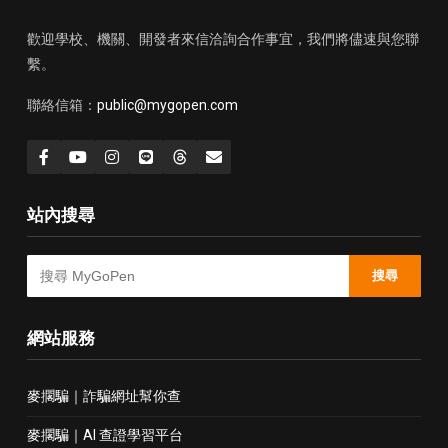
歡迎學校、機關、開發者來信洽詢合作事宜，我們將儘速與您聯
繫。
聯絡信箱：
public@mygopen.com
站內搜尋
搜尋
網站服務
麥擱騙｜詐騙網址幫你查
麥擱騙｜AI 查證學習平台