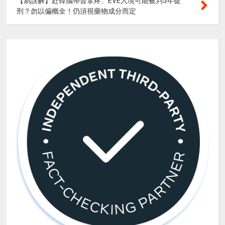
【易誤解】赴韓攜帶普拿疼、EVE入境可能被判5年徒
刑？勿以偏概全！仍須視藥物成分而定