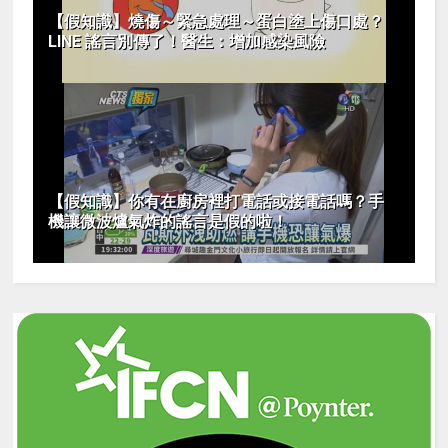
【假知識】燒傷～緊急處理～蛋白塗上傷口處？
LINE 謠言別傳了！醫生：增加感染風險
【假知識】你有在廚房裡打電話或接電話嗎？手
機讓微波爐氣炸的謠言是假的啦！