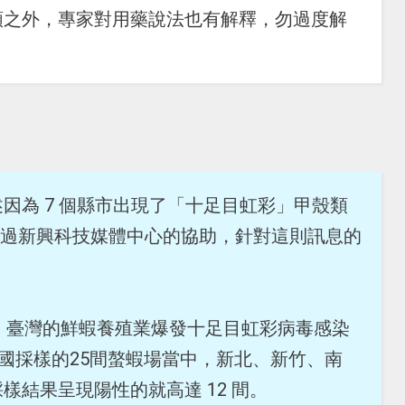
類之外，專家對用藥說法也有解釋，勿過度解
因為 7 個縣市出現了「十足目虹彩」甲殼類
n 透過新興科技媒體中心的協助，針對這則訊息的
中提到：臺灣的鮮蝦養殖業爆發十足目虹彩病毒感染
現全國採樣的25間螯蝦場當中，新北、新竹、南
樣結果呈現陽性的就高達 12 間。