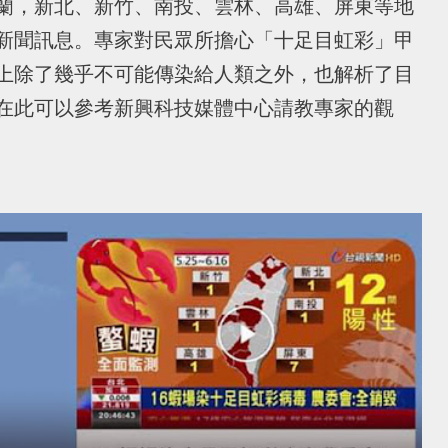
蘭，新北、新竹、南投、雲林、高雄、屏東等地
新聞訊息。專家對民眾所擔心「十足目虹彩」甲
上除了幾乎不可能傳染給人類之外，也解析了目
在此可以參考新興科技媒體中心請教專家的觀