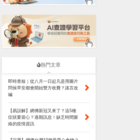
熱門文章
即時查核｜從八月一日起凡是用圖片
問候早安都會開始雙方收費？謠言改
編
【易誤解】網傳新冠又來了？這5種
症狀要當心？過期訊息！缺乏時間脈
絡的疫情資訊