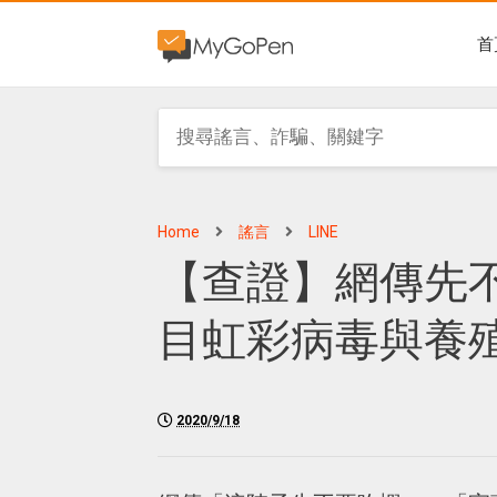
首
Home
謠言
LINE
【查證】網傳先
目虹彩病毒與養
2020/9/18