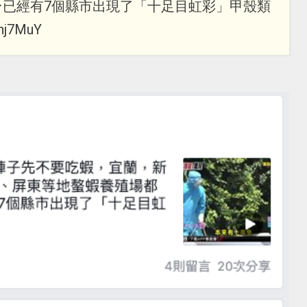
台已經有7個縣市出現了「十足目虹彩」甲殼類
hj7MuY