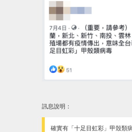
訊息說明：
確實有「十足目虹彩」甲殼類