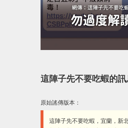
這陣子先不要吃蝦的訊
原始謠傳版本：
這陣子先不要吃蝦，宜蘭，新