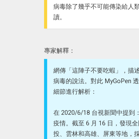
病毒除了幾乎不可能傳染給人
讀。
專家解釋：
網傳「這陣子不要吃蝦」，描述
病毒的說法。對此 MyGoPe
細節進行解析：
在 2020/6/18 台視新聞
疫情。截至 6 月 16 日，發
投、雲林和高雄、屏東等地，採