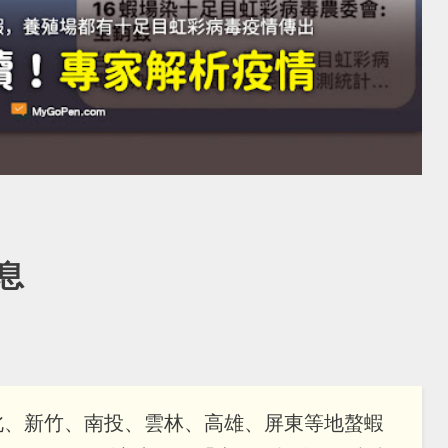
息
北、新竹、南投、雲林、高雄、屏東等地螯蝦