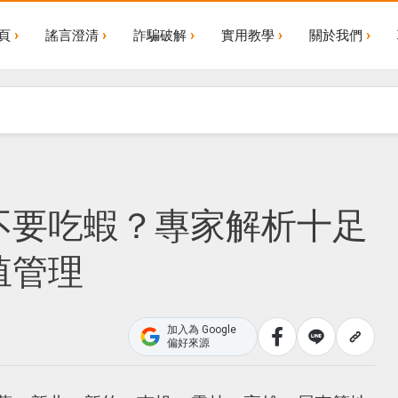
頁
謠言澄清
詐騙破解
實用教學
關於我們
不要吃蝦？專家解析十足
殖管理
加入為 Google
偏好來源