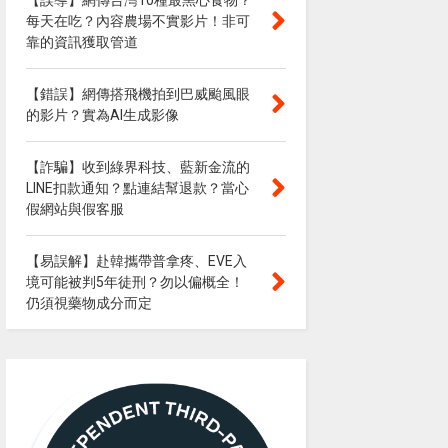
【誤導】網傳台灣10種最黑心食物？
每天在吃？內容農場不實影片！非可
靠的資訊獲取管道
【錯誤】網傳搭飛機拍到巴威颱風眼
的影片？實為AI生成影像
【詐騙】收到綠界科技、藍新金流的
LINE扣款通知？點連結幫退款？當心
假網站與假客服
【易誤解】赴韓攜帶普拿疼、EVE入
境可能被判5年徒刑？勿以偏概全！
仍須視藥物成分而定