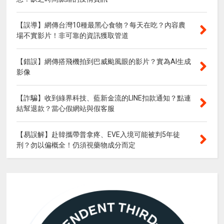
【誤導】網傳台灣10種最黑心食物？每天在吃？內容農
場不實影片！非可靠的資訊獲取管道
【錯誤】網傳搭飛機拍到巴威颱風眼的影片？實為AI生成
影像
【詐騙】收到綠界科技、藍新金流的LINE扣款通知？點連
結幫退款？當心假網站與假客服
【易誤解】赴韓攜帶普拿疼、EVE入境可能被判5年徒
刑？勿以偏概全！仍須視藥物成分而定