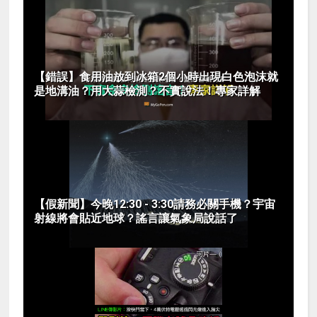
【錯誤】食用油放到冰箱2個小時出現白色泡沫就
是地溝油？用大蒜檢測？不實說法！專家詳解
【假新聞】今晚12:30 - 3:30請務必關手機？宇宙
射線將會貼近地球？謠言讓氣象局說話了