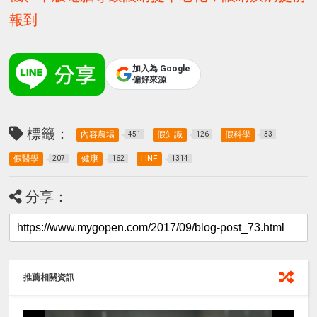
報到
加入為 Google
偏好來源
標籤：
內容農場
假知識
假科學
451
126
33
假醫學
健康
LINE
207
162
1314
分享：
推薦相關資訊