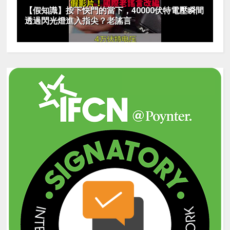
【假知識】按下快門的當下，40000伏特電壓瞬間
透過閃光燈進入指尖？老謠言