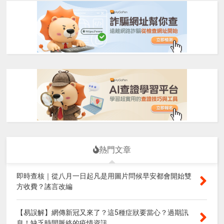
熱門文章
即時查核｜從八月一日起凡是用圖片問候早安都會開始雙
方收費？謠言改編
【易誤解】網傳新冠又來了？這5種症狀要當心？過期訊
息！缺乏時間脈絡的疫情資訊