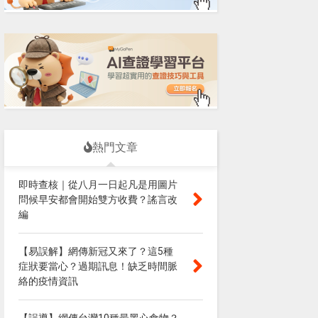
熱門文章
即時查核｜從八月一日起凡是用圖片
問候早安都會開始雙方收費？謠言改
編
【易誤解】網傳新冠又來了？這5種
症狀要當心？過期訊息！缺乏時間脈
絡的疫情資訊