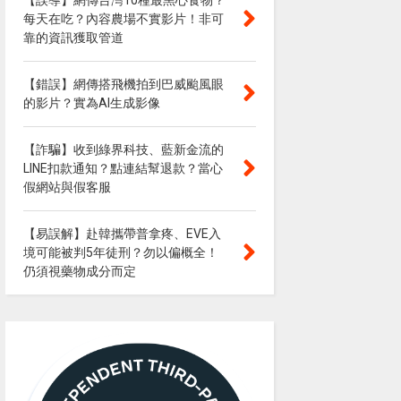
【誤導】網傳台灣10種最黑心食物？
每天在吃？內容農場不實影片！非可
靠的資訊獲取管道
【錯誤】網傳搭飛機拍到巴威颱風眼
的影片？實為AI生成影像
【詐騙】收到綠界科技、藍新金流的
LINE扣款通知？點連結幫退款？當心
假網站與假客服
【易誤解】赴韓攜帶普拿疼、EVE入
境可能被判5年徒刑？勿以偏概全！
仍須視藥物成分而定