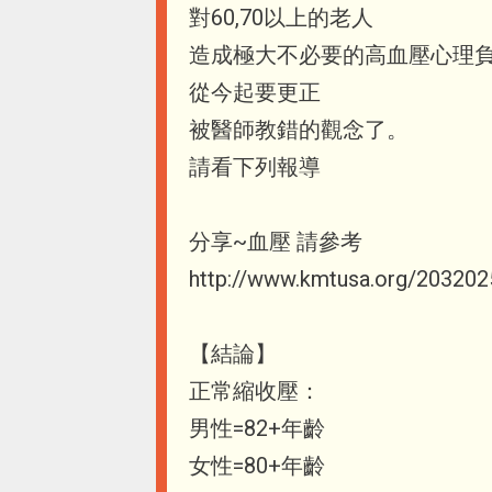
對60,70以上的老人
造成極大不必要的高血壓心理
從今起要更正
被醫師教錯的觀念了。
請看下列報導
分享~血壓 請參考
http://www.kmtusa.org/20320
【結論】
正常縮收壓：
男性=82+年齡
女性=80+年齡