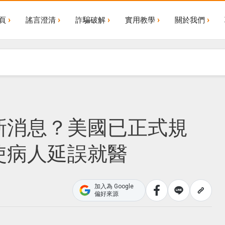
頁
謠言澄清
詐騙破解
實用教學
關於我們
新消息？美國已正式規
使病人延誤就醫
加入為 Google
偏好來源