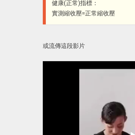
健康(正常)指標：
實測縮收壓=正常縮收壓
或流傳這段影片