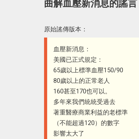
曲解血壓新消息的謠言
原始謠傳版本：
血壓新消息：
美國已正式規定：
65歲以上標準血壓150/90
80歲以上的正常老人
160甚至170也可以。
多年來我們統統受過去
著重醫療商業利益的老標準
（不能超過120）的數字
影響太大了