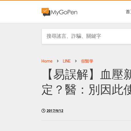
首
Home
LINE
假醫學
【易誤解】血壓
定？醫：別因此
2017/9/12