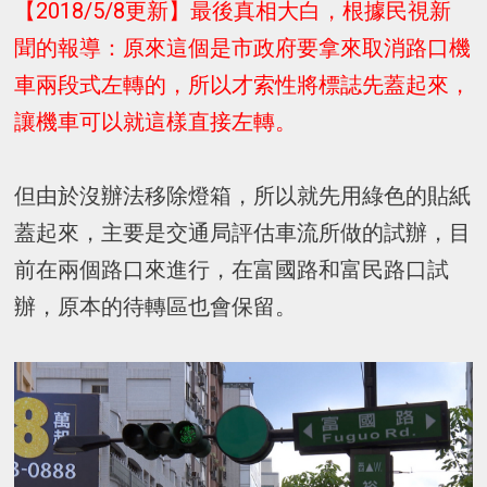
【2018/5/8更新】最後真相大白，根據民視新
聞的報導：原來這個是市政府要拿來取消路口機
車兩段式左轉的，所以才索性將標誌先蓋起來，
讓機車可以就這樣直接左轉。
但由於沒辦法移除燈箱，所以就先用綠色的貼紙
蓋起來，主要是交通局評估車流所做的試辦，目
前在兩個路口來進行，在富國路和富民路口試
辦，原本的待轉區也會保留。