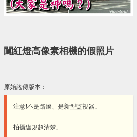
闖紅燈高像素相機的假照片
原始謠傳版本：
注意❗不是路燈、是新型監視器。
拍攝違規超清楚。