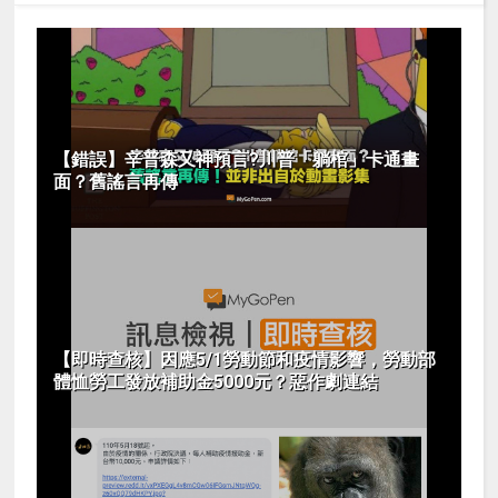
【錯誤】辛普森又神預言?川普「躺棺」卡通畫
面？舊謠言再傳
【即時查核】因應5/1勞動節和疫情影響，勞動部
體恤勞工發放補助金5000元？惡作劇連結