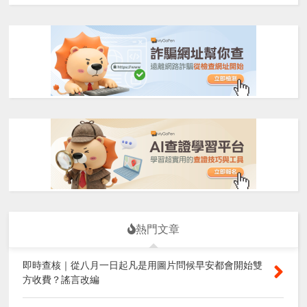
熱門文章
即時查核｜從八月一日起凡是用圖片問候早安都會開始雙
方收費？謠言改編