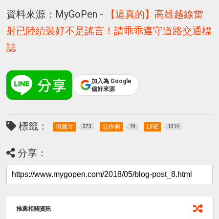
資料來源：MyGoPen -
【這真的】高雄越線雷
射已陸續裝好不是謠言！請乖乖遵守道路交通標
誌
加入為 Google
偏好來源
標籤：
假圖片
惡作劇
LINE
273
19
1314
分享：
推薦相關資訊