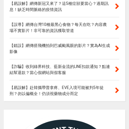
【易誤解】網傳新冠又來了？這5種症狀要當心？過期訊
息！缺乏時間脈絡的疫情資訊
【誤導】網傳台灣10種最黑心食物？每天在吃？內容農
場不實影片！非可靠的資訊獲取管道
【錯誤】網傳搭飛機拍到巴威颱風眼的影片？實為AI生成
影像
【詐騙】收到綠界科技、藍新金流的LINE扣款通知？點連
結幫退款？當心假網站與假客服
【易誤解】赴韓攜帶普拿疼、EVE入境可能被判5年徒
刑？勿以偏概全！仍須視藥物成分而定