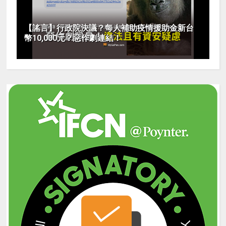
【謠言】行政院決議？每人補助疫情援助金新台
幣10,000元？惡作劇連結！