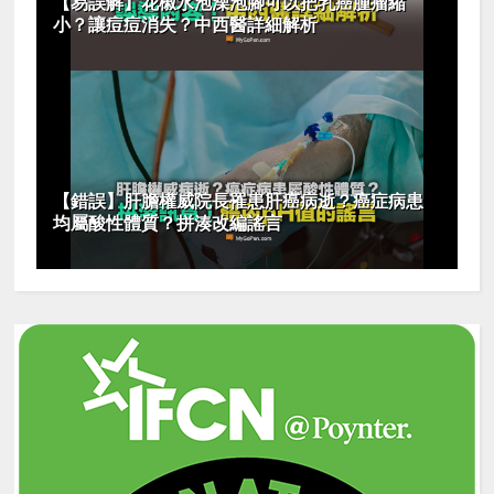
【易誤解】花椒水泡澡泡腳可以把乳癌腫瘤縮
小？讓痘痘消失？中西醫詳細解析
【錯誤】肝膽權威院長罹患肝癌病逝？癌症病患
均屬酸性體質？拼湊改編謠言