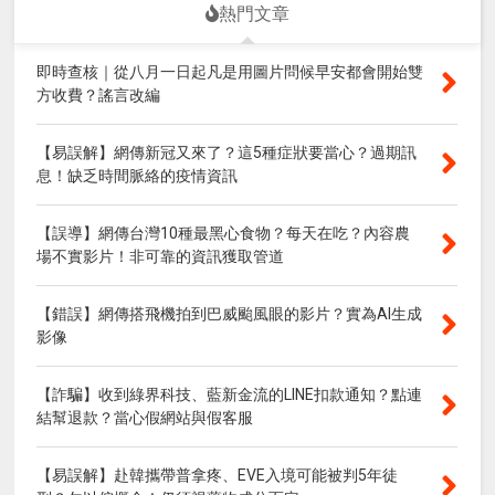
熱門文章
即時查核｜從八月一日起凡是用圖片問候早安都會開始雙
方收費？謠言改編
【易誤解】網傳新冠又來了？這5種症狀要當心？過期訊
息！缺乏時間脈絡的疫情資訊
【誤導】網傳台灣10種最黑心食物？每天在吃？內容農
場不實影片！非可靠的資訊獲取管道
【錯誤】網傳搭飛機拍到巴威颱風眼的影片？實為AI生成
影像
【詐騙】收到綠界科技、藍新金流的LINE扣款通知？點連
結幫退款？當心假網站與假客服
【易誤解】赴韓攜帶普拿疼、EVE入境可能被判5年徒