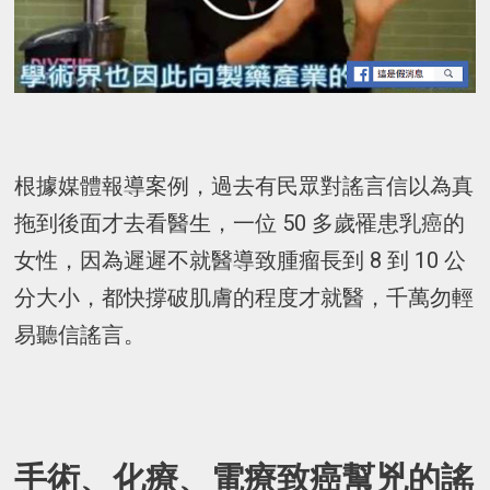
根據媒體報導案例，過去有民眾對謠言信以為真
拖到後面才去看醫生，一位 50 多歲罹患乳癌的
女性，因為遲遲不就醫導致腫瘤長到 8 到 10 公
分大小，都快撐破肌膚的程度才就醫，千萬勿輕
易聽信謠言。
手術、化療、電療致癌幫兇的謠