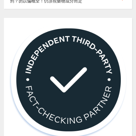
刑？勿以偏概全！仍須視藥物成分而定