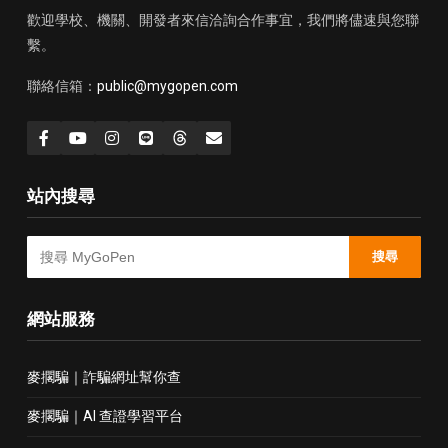
歡迎學校、機關、開發者來信洽詢合作事宜，我們將儘速與您聯
繫。
聯絡信箱：
public@mygopen.com
站內搜尋
搜尋
網站服務
麥擱騙｜詐騙網址幫你查
麥擱騙｜AI 查證學習平台