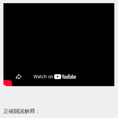
正確闢謠解釋：