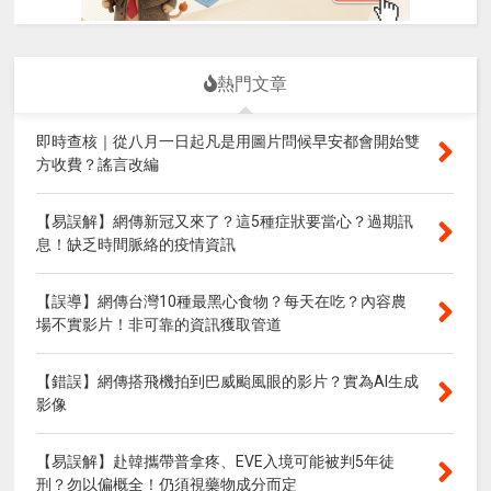
熱門文章
即時查核｜從八月一日起凡是用圖片問候早安都會開始雙
方收費？謠言改編
【易誤解】網傳新冠又來了？這5種症狀要當心？過期訊
息！缺乏時間脈絡的疫情資訊
【誤導】網傳台灣10種最黑心食物？每天在吃？內容農
場不實影片！非可靠的資訊獲取管道
【錯誤】網傳搭飛機拍到巴威颱風眼的影片？實為AI生成
影像
【易誤解】赴韓攜帶普拿疼、EVE入境可能被判5年徒
刑？勿以偏概全！仍須視藥物成分而定