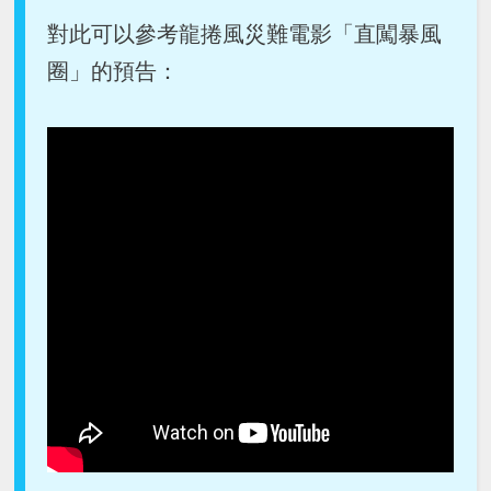
對此可以參考龍捲風災難電影「直闖暴風
圈」的預告：