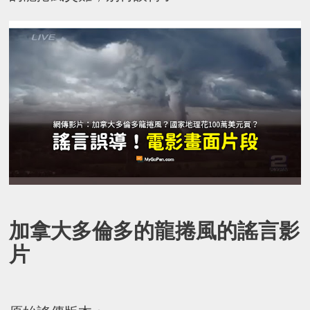
加拿大多倫多的龍捲風的謠言影
片