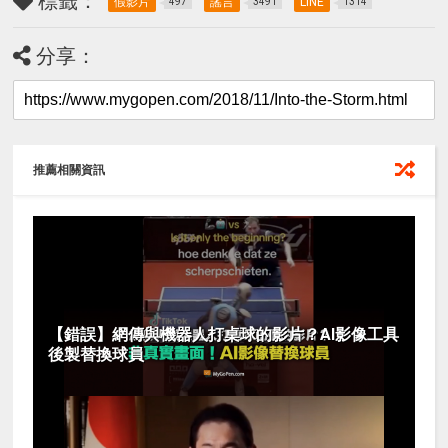
標籤：
假影片
謠言
LINE
497
3491
1314
分享：
推薦相關資訊
【錯誤】網傳與機器人打桌球的影片？AI影像工具
後製替換球員