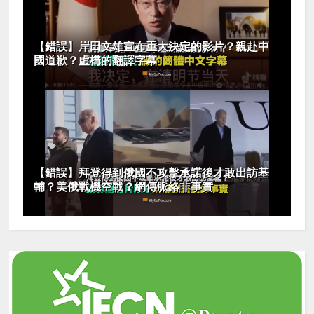
【錯誤】岸田文雄宣布重大決定的影片？親赴中
國道歉？虛構的翻譯字幕
【錯誤】拜登得到俄國不攻擊承諾後才敢出訪基
輔？美俄戰機空戰？網傳脈絡非事實