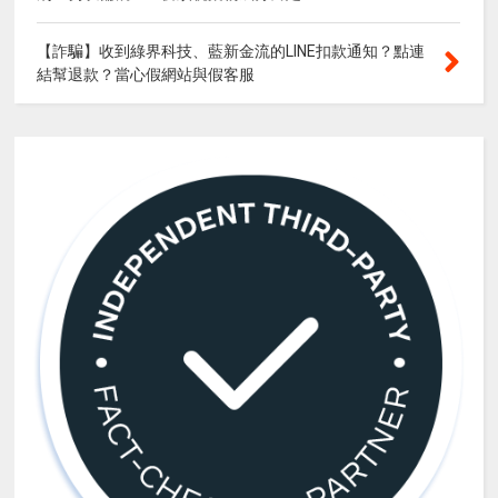
【詐騙】收到綠界科技、藍新金流的LINE扣款通知？點連
結幫退款？當心假網站與假客服