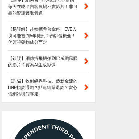
【誤導】網傳台灣10種最黑心食物？
每天在吃？內容農場不實影片！非可
靠的資訊獲取管道
【易誤解】赴韓攜帶普拿疼、EVE入
境可能被判5年徒刑？勿以偏概全！
仍須視藥物成分而定
【錯誤】網傳搭飛機拍到巴威颱風眼
的影片？實為AI生成影像
【詐騙】收到綠界科技、藍新金流的
LINE扣款通知？點連結幫退款？當心
假網站與假客服