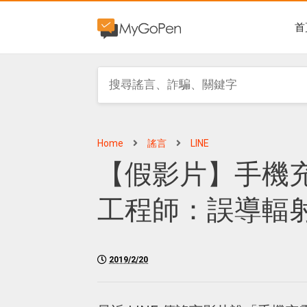
首
Home
謠言
LINE
【假影片】手機充
工程師：誤導輻
2019/2/20