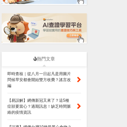
熱門文章
即時查核｜從八月一日起凡是用圖片
問候早安都會開始雙方收費？謠言改
編
【易誤解】網傳新冠又來了？這5種
症狀要當心？過期訊息！缺乏時間脈
絡的疫情資訊