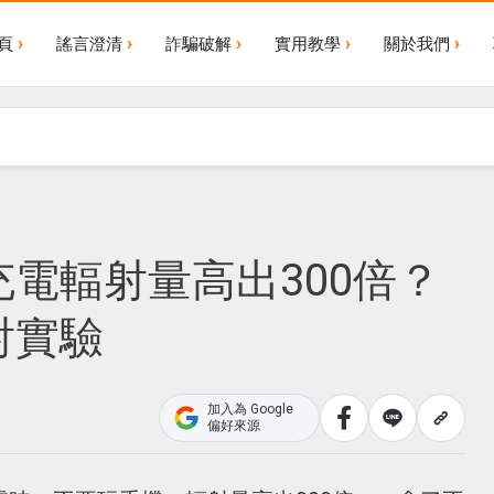
頁
謠言澄清
詐騙破解
實用教學
關於我們
電輻射量高出300倍？
射實驗
加入為 Google
偏好來源