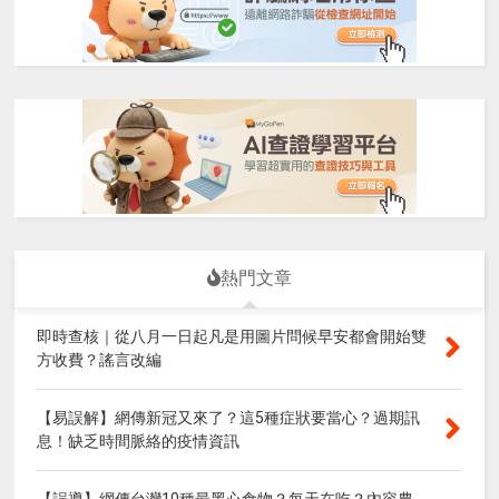
熱門文章
即時查核｜從八月一日起凡是用圖片問候早安都會開始雙
方收費？謠言改編
【易誤解】網傳新冠又來了？這5種症狀要當心？過期訊
息！缺乏時間脈絡的疫情資訊