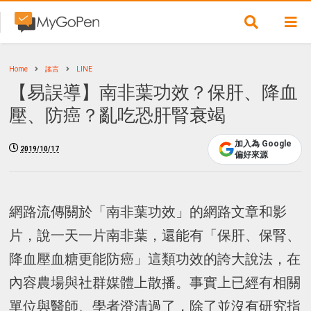
Home
謠言
LINE
【易誤導】南非葉功效？保肝、降血
壓、防癌？亂吃恐肝腎衰竭
加入為 Google
2019/10/17
偏好來源
網路流傳關於「南非葉功效」的網路文章和影
片，說一天一片南非葉，還能有「保肝、保腎、
降血壓血糖更能防癌」這類功效的誇大說法，在
內容農場與社群媒體上散播。事實上已經有相關
單位與醫師、學者澄清過了，除了並沒有研究指