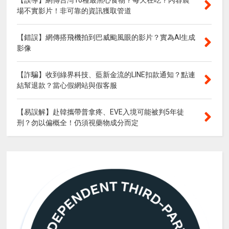
【誤導】網傳台灣10種最黑心食物？每天在吃？內容農
場不實影片！非可靠的資訊獲取管道
【錯誤】網傳搭飛機拍到巴威颱風眼的影片？實為AI生成
影像
【詐騙】收到綠界科技、藍新金流的LINE扣款通知？點連
結幫退款？當心假網站與假客服
【易誤解】赴韓攜帶普拿疼、EVE入境可能被判5年徒
刑？勿以偏概全！仍須視藥物成分而定