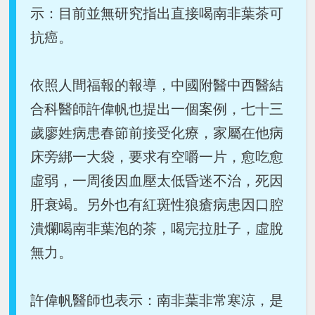
示：目前並無研究指出直接喝南非葉茶可
抗癌。
依照人間福報的報導，中國附醫中西醫結
合科醫師許偉帆也提出一個案例，七十三
歲廖姓病患春節前接受化療，家屬在他病
床旁綁一大袋，要求有空嚼一片，愈吃愈
虛弱，一周後因血壓太低昏迷不治，死因
肝衰竭。另外也有紅斑性狼瘡病患因口腔
潰爛喝南非葉泡的茶，喝完拉肚子，虛脫
無力。
許偉帆醫師也表示：南非葉非常寒涼，是