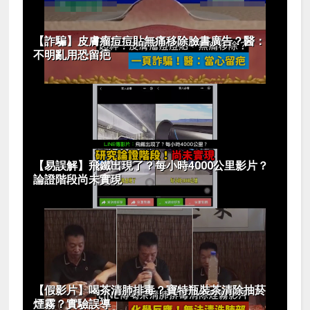
【詐騙】皮膚瘤痘痘貼無痛移除臉書廣告？醫：
不明亂用恐留疤
【易誤解】飛鐵出現了？每小時4000公里影片？
論證階段尚未實現
【假影片】喝茶清肺排毒？寶特瓶裝茶清除抽菸
煙霧？實驗誤導