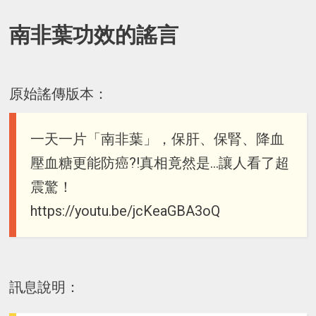
南非葉功效的謠言
原始謠傳版本：
一天一片「南非葉」，保肝、保腎、降血
壓血糖更能防癌?!真相竟然是...讓人看了超
震驚！
https://youtu.be/jcKeaGBA3oQ
訊息說明：