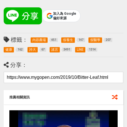
加入為 Google
偏好來源
標籤：
內容農場
假養生
假醫學
451
147
207
健康
誇大
謠言
LINE
162
67
3491
1314
分享：
推薦相關資訊