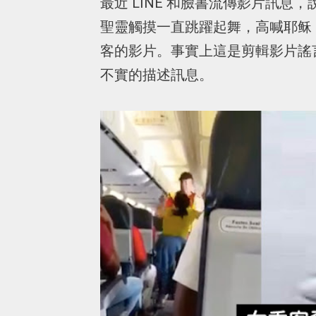
最近 LINE 和臉書流傳影片訊
聖靈觸摸一直跳躍起舞，高喊耶稣
客的影片。事實上這是剪輯影片謠
不實的描述訊息。