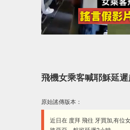
飛機女乘客喊耶穌延遲
原始謠傳版本：
近日在 度拜 飛往 牙買加,有