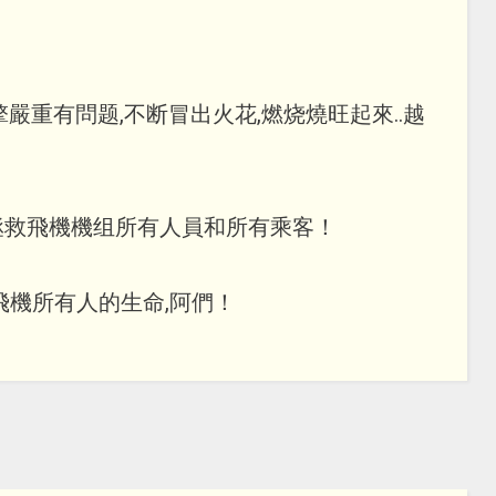
嚴重有問题,不断冒出火花,燃烧燒旺起來..越
拯救飛機機组所有人員和所有乘客！
飛機所有人的生命,阿們！