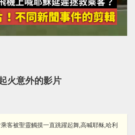
起火意外的影片
位女乘客被聖靈觸摸一直跳躍起舞,高喊耶稣,哈利