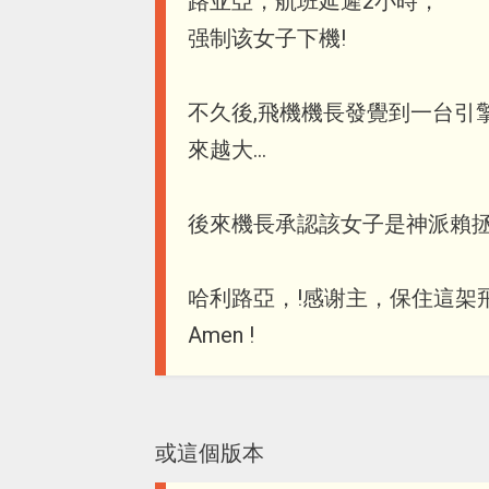
路亚亞，航班延遲2小時，
强制该女子下機!
不久後,飛機機長發覺到一台引擎
來越大...
後來機長承認該女子是神派賴
哈利路亞，!感谢主，保住這架
Amen !
或這個版本