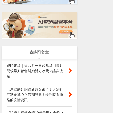
熱門文章
即時查核｜從八月一日起凡是用圖片
問候早安都會開始雙方收費？謠言改
編
【易誤解】網傳新冠又來了？這5種
症狀要當心？過期訊息！缺乏時間脈
絡的疫情資訊