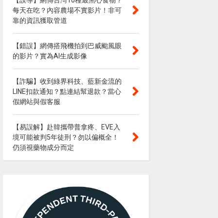
【誤導】網傳台灣10種最黑心食物？
每天在吃？內容農場不實影片！非可
靠的資訊獲取管道
【錯誤】網傳搭飛機拍到巴威颱風眼
的影片？實為AI生成影像
【詐騙】收到綠界科技、藍新金流的
LINE扣款通知？點連結幫退款？當心
假網站與假客服
【易誤解】赴韓攜帶普拿疼、EVE入
境可能被判5年徒刑？勿以偏概全！
仍須視藥物成分而定