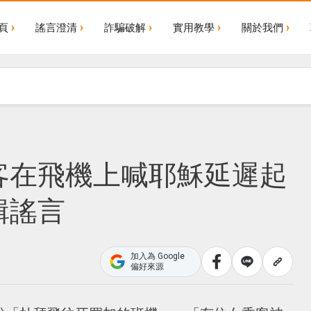
頁
謠言澄清
詐騙破解
實用教學
關於我們
客在飛機上喊耶穌延遲起
輯謠言
加入為 Google
偏好來源