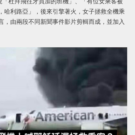
息，說「杜拜飛往牙買加的班機」、「有位女乘客被
，哈利路亞」，後來引擎著火，女子拯救全機乘
言，由兩段不同新聞事件影片剪輯而成，並加入