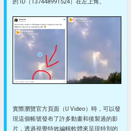
的 ID（137448991524）在左上角。
實際瀏覽官方頁面（U Video）時，可以發
現這個帳號發布了許多動畫和後製過的影
片，透過視覺特效編輯軟體來呈現特別的