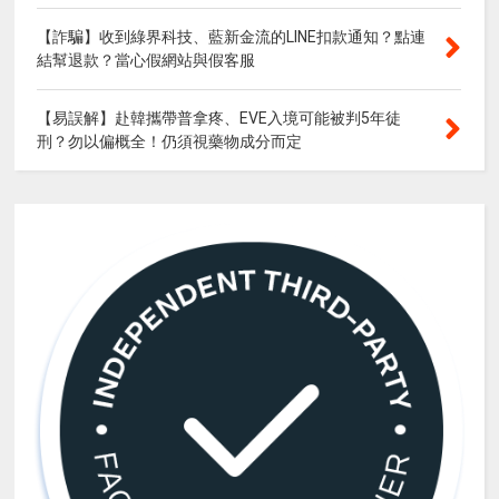
【詐騙】收到綠界科技、藍新金流的LINE扣款通知？點連
結幫退款？當心假網站與假客服
【易誤解】赴韓攜帶普拿疼、EVE入境可能被判5年徒
刑？勿以偏概全！仍須視藥物成分而定