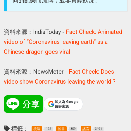
同的配樂而流傳，並非實際狀況。
資料來源：IndiaToday -
Fact Check: Animated
video of “Coronavirus leaving earth” as a
Chinese dragon goes viral
資料來源：NewsMeter -
Fact Check: Does
video show Coronavirus leaving the world ?
加入為 Google
偏好來源
標籤：
後製
臉書
謠言
122
359
3491