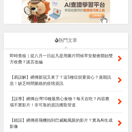
熱門文章
即時查核｜從八月一日起凡是用圖片問候早安都會開始雙
方收費？謠言改編
【易誤解】網傳新冠又來了？這5種症狀要當心？過期訊
息！缺乏時間脈絡的疫情資訊
【誤導】網傳台灣10種最黑心食物？每天在吃？內容農
場不實影片！非可靠的資訊獲取管道
【錯誤】網傳搭飛機拍到巴威颱風眼的影片？實為AI生成
影像