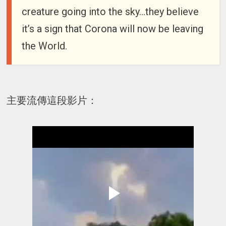
creature going into the sky...they believe
it’s a sign that Corona will now be leaving
the World.
主要流傳這段影片：