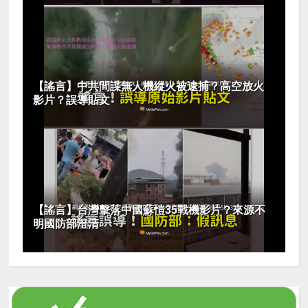
【謠言】中共間諜無人機縱火被逮捕？高空放火
影片？誤導貼文
【謠言】台灣擊落中國蘇愷35戰機影片？來源不
明國防部澄清