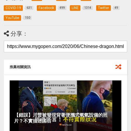
COVID-19
Facebook
LINE
Twitter
631
499
1314
49
YouTube
150
分享：
推薦相關資訊
【錯誤】川普被發現背著便攜式氧氣設備的照
片？不實描述謠言