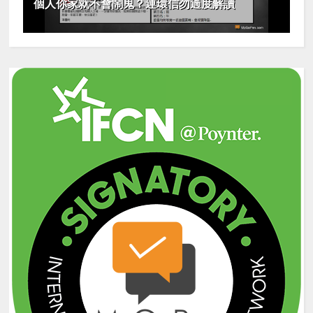
個人你家就不會鬧鬼？連環信勿過度解讀