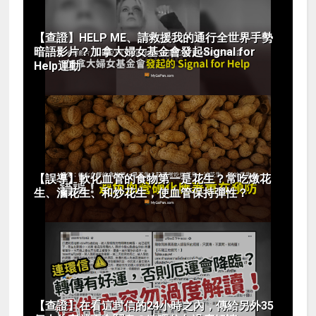
【查證】HELP ME、請救援我的通行全世界手勢
暗語影片？加拿大婦女基金會發起Signal for
Help運動
【誤導】軟化血管的食物第一是花生？常吃燉花
生、滷花生、和炒花生，使血管保持彈性？
【查證】在看這封信的24小時之內，傳給另外35