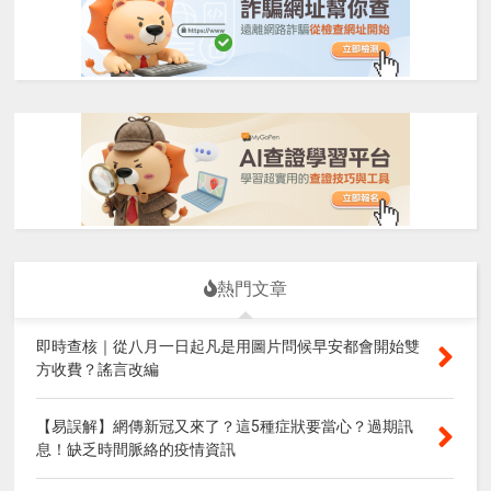
熱門文章
即時查核｜從八月一日起凡是用圖片問候早安都會開始雙
方收費？謠言改編
【易誤解】網傳新冠又來了？這5種症狀要當心？過期訊
息！缺乏時間脈絡的疫情資訊