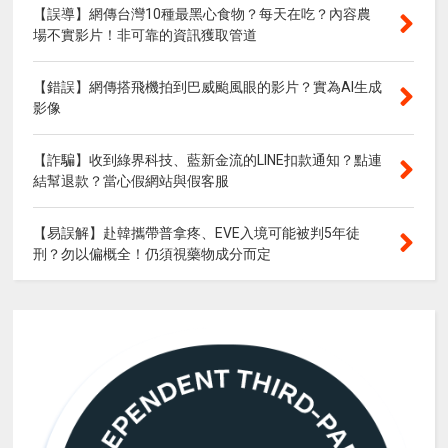
【誤導】網傳台灣10種最黑心食物？每天在吃？內容農
場不實影片！非可靠的資訊獲取管道
【錯誤】網傳搭飛機拍到巴威颱風眼的影片？實為AI生成
影像
【詐騙】收到綠界科技、藍新金流的LINE扣款通知？點連
結幫退款？當心假網站與假客服
【易誤解】赴韓攜帶普拿疼、EVE入境可能被判5年徒
刑？勿以偏概全！仍須視藥物成分而定