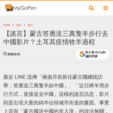
Home
謠言
影片
【謠言】蒙古答應送三萬隻羊步行去
中國影片？土耳其疫情牧羊過程
加入為 Google
2020/6/10
偏好來源
最近 LINE 流傳「兩個月前新任蒙古國總統訪
華，答應送三萬隻羊給中國」、「近日將羊用步
行方式，直接送去中國」這樣的謠言訊息，影片
則是出現大量的綿羊佔領城市街道的畫面。事實
上這與「蒙古國送中國的羊入境」的說法無關，