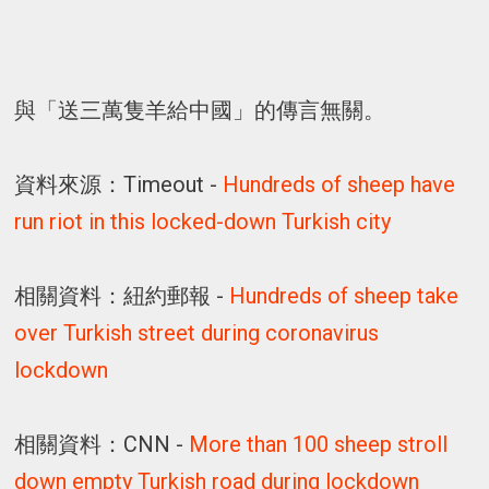
與「送三萬隻羊給中國」的傳言無關。
資料來源：Timeout -
Hundreds of sheep have
run riot in this locked-down Turkish city
相關資料：紐約郵報 -
Hundreds of sheep take
over Turkish street during coronavirus
lockdown
相關資料：CNN -
More than 100 sheep stroll
down empty Turkish road during lockdown