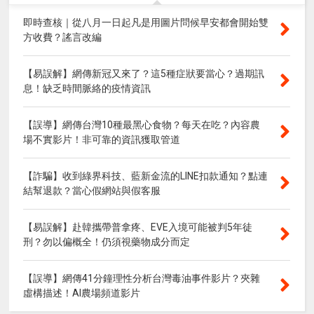
即時查核｜從八月一日起凡是用圖片問候早安都會開始雙
方收費？謠言改編
【易誤解】網傳新冠又來了？這5種症狀要當心？過期訊
息！缺乏時間脈絡的疫情資訊
【誤導】網傳台灣10種最黑心食物？每天在吃？內容農
場不實影片！非可靠的資訊獲取管道
【詐騙】收到綠界科技、藍新金流的LINE扣款通知？點連
結幫退款？當心假網站與假客服
【易誤解】赴韓攜帶普拿疼、EVE入境可能被判5年徒
刑？勿以偏概全！仍須視藥物成分而定
【誤導】網傳41分鐘理性分析台灣毒油事件影片？夾雜
虛構描述！AI農場頻道影片