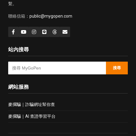
繫。
聯絡信箱：
public@mygopen.com
站內搜尋
搜尋
網站服務
麥擱騙｜詐騙網址幫你查
麥擱騙｜AI 查證學習平台