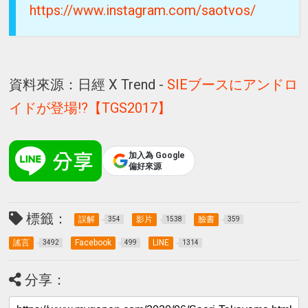
https://www.instagram.com/saotvos/
資料來源：日經 X Trend -
SIEブースにアンドロ
イドが登場!?【TGS2017】
加入為 Google
偏好來源
標籤：
誤解
影片
臉書
354
1538
359
謠言
Facebook
LINE
3492
499
1314
分享：