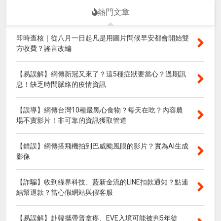
熱門文章
即時查核｜從八月一日起凡是用圖片問候早安都會開始雙
方收費？謠言改編
【易誤解】網傳新冠又來了？這5種症狀要當心？過期訊
息！缺乏時間脈絡的疫情資訊
【誤導】網傳台灣10種最黑心食物？每天在吃？內容農
場不實影片！非可靠的資訊獲取管道
【錯誤】網傳搭飛機拍到巴威颱風眼的影片？實為AI生成
影像
【詐騙】收到綠界科技、藍新金流的LINE扣款通知？點連
結幫退款？當心假網站與假客服
【易誤解】赴韓攜帶普拿疼、EVE入境可能被判5年徒