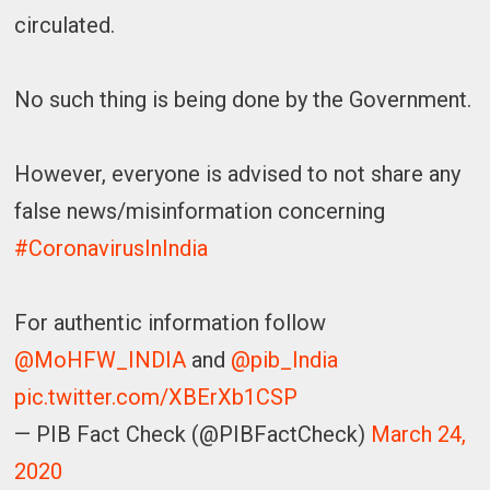
circulated.
No such thing is being done by the Government.
However, everyone is advised to not share any
false news/misinformation concerning
#CoronavirusInIndia
For authentic information follow
@MoHFW_INDIA
and
@pib_India
pic.twitter.com/XBErXb1CSP
— PIB Fact Check (@PIBFactCheck)
March 24,
2020