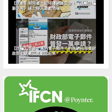
【活動】和阿麥一起守護網路安全！《逃離詐騙
新手村》線上聊天遊戲登場
【詐騙】普發一萬的電子郵件？釣魚網站假冒財
政部！破解三要點記起來