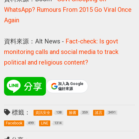
WhatsApp? Rumours From 2015 Go Viral Once
Again
資料來源：Alt News -
Fact-check: Is govt
monitoring calls and social media to track
political and religious content?
加入為 Google
偏好來源
標籤：
資訊安全
臉書
謠言
138
359
3491
Facebook
LINE
499
1314