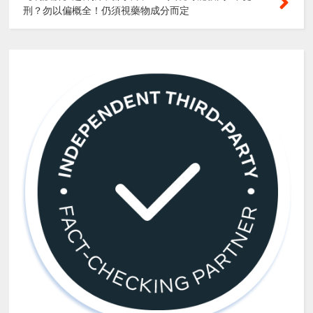
刑？勿以偏概全！仍須視藥物成分而定