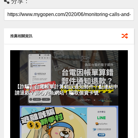
分享：
推薦相關資訊
【詐騙】台電帳單計算錯誤通知郵件？點連結申
請退款？當心釣魚網站！騙取個資卡號