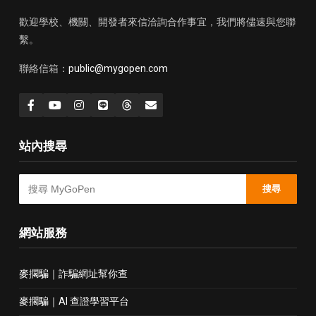
歡迎學校、機關、開發者來信洽詢合作事宜，我們將儘速與您聯
繫。
聯絡信箱：
public@mygopen.com
站內搜尋
搜尋
網站服務
麥擱騙｜詐騙網址幫你查
麥擱騙｜AI 查證學習平台