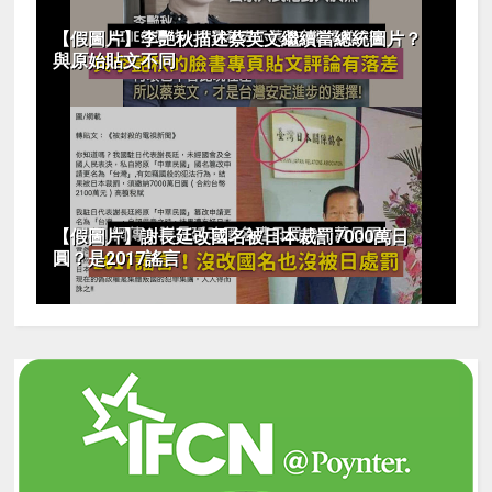
【假圖片】李艷秋描述蔡英文繼續當總統圖片？
與原始貼文不同
【假圖片】謝長廷改國名被日本裁罰7000萬日
圓？是2017謠言