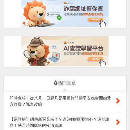
熱門文章
即時查核｜從八月一日起凡是用圖片問候早安都會開始雙
方收費？謠言改編
【易誤解】網傳新冠又來了？這5種症狀要當心？過期訊
息！缺乏時間脈絡的疫情資訊