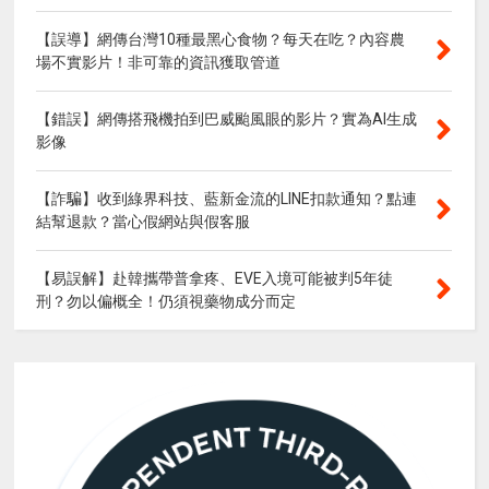
【誤導】網傳台灣10種最黑心食物？每天在吃？內容農
場不實影片！非可靠的資訊獲取管道
【錯誤】網傳搭飛機拍到巴威颱風眼的影片？實為AI生成
影像
【詐騙】收到綠界科技、藍新金流的LINE扣款通知？點連
結幫退款？當心假網站與假客服
【易誤解】赴韓攜帶普拿疼、EVE入境可能被判5年徒
刑？勿以偏概全！仍須視藥物成分而定