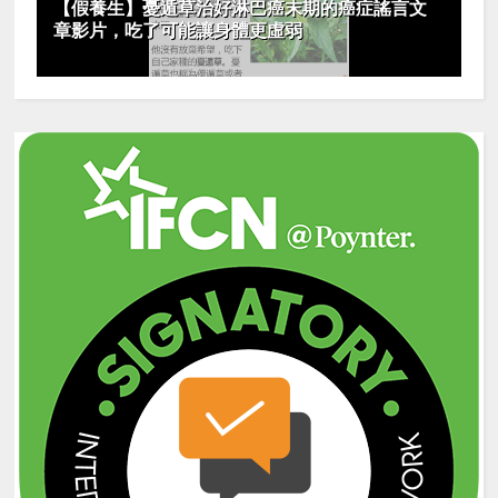
【假養生】憂遁草治好淋巴癌末期的癌症謠言文
章影片，吃了可能讓身體更虛弱