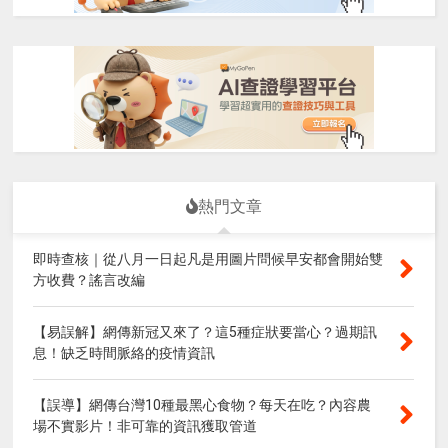
熱門文章
即時查核｜從八月一日起凡是用圖片問候早安都會開始雙
方收費？謠言改編
【易誤解】網傳新冠又來了？這5種症狀要當心？過期訊
息！缺乏時間脈絡的疫情資訊
【誤導】網傳台灣10種最黑心食物？每天在吃？內容農
場不實影片！非可靠的資訊獲取管道