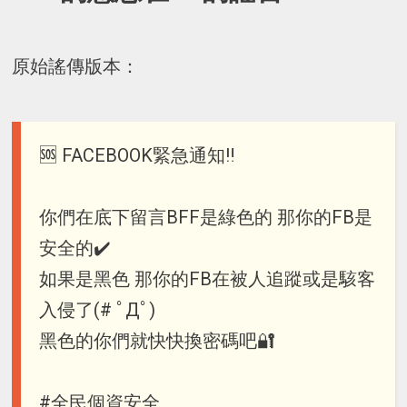
原始謠傳版本：
🆘 FACEBOOK緊急通知‼️
你們在底下留言BFF是綠色的 那你的FB是
安全的✔️
如果是黑色 那你的FB在被人追蹤或是駭客
入侵了(# ﾟДﾟ)
黑色的你們就快快換密碼吧🔐
#全民個資安全