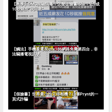
【教學】OMG測驗病毒？怎麼從臉書移除？近5成
10秒就按"我同意"
【觸法】手機看電視iptv186網路免費第四台，非
法竊播電視訊號
【假臉書】世界最小拍立得相機？山寨Prynt的一
頁式詐騙