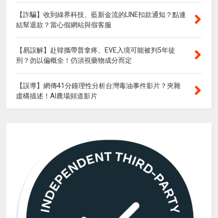
【詐騙】收到綠界科技、藍新金流的LINE扣款通知？點連
結幫退款？當心假網站與假客服
【易誤解】赴韓攜帶普拿疼、EVE入境可能被判5年徒
刑？勿以偏概全！仍須視藥物成分而定
【誤導】網傳41分鐘理性分析台灣毒油事件影片？夾雜
虛構描述！AI農場頻道影片