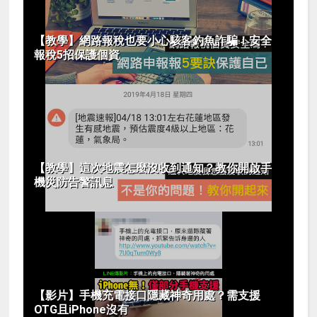
【教學】網路報稅也要小心駭客釣魚詐騙！安全
報稅5招保護個資
【教學】這次地震怎麼沒收到通知？教你開啟手
機災防告警訊息
【影片】手機充電接口隱藏神奇用處？需支援
OTG且iPhone沒有