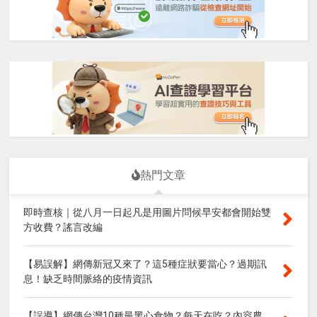
熱門文章
即時查核｜從八月一日起凡是用圖片問候早安都會開始雙
方收費？謠言改編
【易誤解】網傳新冠又來了？這5種症狀要當心？過期訊
息！缺乏時間脈絡的疫情資訊
【誤導】網傳台灣10種最黑心食物？每天在吃？內容農