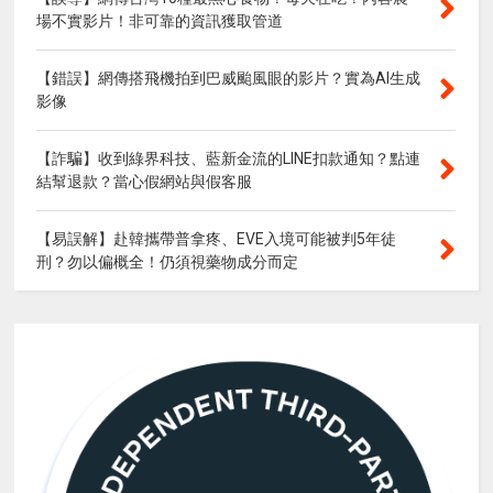
場不實影片！非可靠的資訊獲取管道
【錯誤】網傳搭飛機拍到巴威颱風眼的影片？實為AI生成
影像
【詐騙】收到綠界科技、藍新金流的LINE扣款通知？點連
結幫退款？當心假網站與假客服
【易誤解】赴韓攜帶普拿疼、EVE入境可能被判5年徒
刑？勿以偏概全！仍須視藥物成分而定