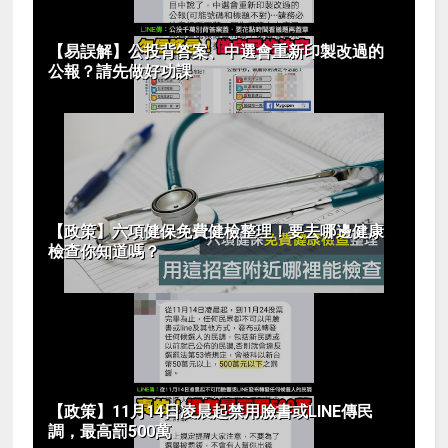
【易誤解】公投背答案、中選會重新印製改過的
公報？請先做好功課
【政策】六項健保免費健檢整理！要去哪邊健康
檢查你知道嗎？
【政策】11月14日凌晨起禁用臉書或LINE傳民
調，最高罰500萬