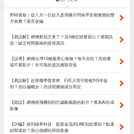
即時查核｜從八月一日起凡是用圖片問候早安都會開始雙
方收費？謠言改編
【易誤解】網傳新冠又來了？這5種症狀要當心？過期訊
息！缺乏時間脈絡的疫情資訊
【誤導】網傳台灣10種最黑心食物？每天在吃？內容農
場不實影片！非可靠的資訊獲取管道
【易誤解】赴韓攜帶普拿疼、EVE入境可能被判5年徒
刑？勿以偏概全！仍須視藥物成分而定
【錯誤】網傳搭飛機拍到巴威颱風眼的影片？實為AI生成
影像
【詐騙】收到綠界科技、藍新金流的LINE扣款通知？點連
結幫退款？當心假網站與假客服