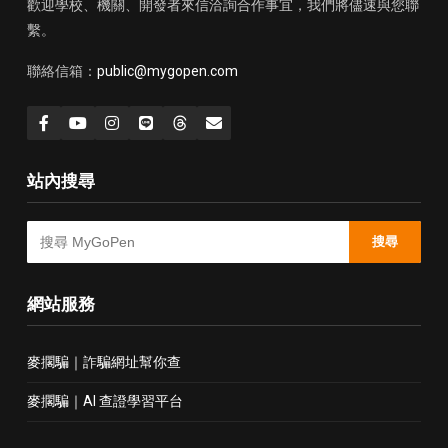
歡迎學校、機關、開發者來信洽詢合作事宜，我們將儘速與您聯
繫。
聯絡信箱：
public@mygopen.com
站內搜尋
搜尋
網站服務
麥擱騙｜詐騙網址幫你查
麥擱騙｜AI 查證學習平台