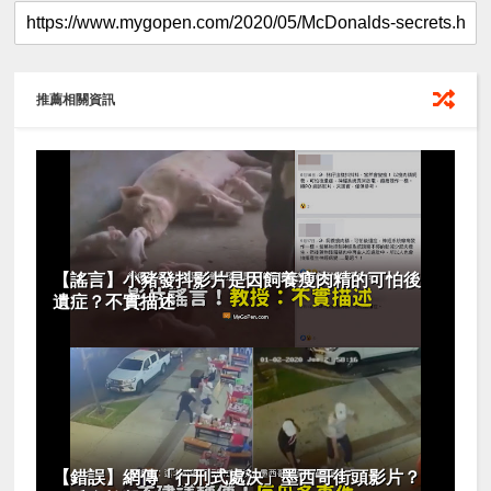
推薦相關資訊
【謠言】小豬發抖影片是因飼養瘦肉精的可怕後
遺症？不實描述
【錯誤】網傳「行刑式處決」墨西哥街頭影片？