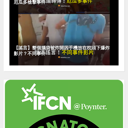
厄瓜多槍擊事件
【謠言】整個腦袋被炸開因手機放在枕頭下爆炸
影片？不同事件