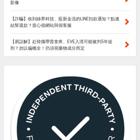
影像
【詐騙】收到綠界科技、藍新金流的LINE扣款通知？點連
結幫退款？當心假網站與假客服
【易誤解】赴韓攜帶普拿疼、EVE入境可能被判5年徒
刑？勿以偏概全！仍須視藥物成分而定