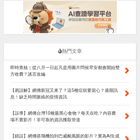
熱門文章
即時查核｜從八月一日起凡是用圖片問候早安都會開始雙
方收費？謠言改編
【易誤解】網傳新冠又來了？這5種症狀要當心？過期訊
息！缺乏時間脈絡的疫情資訊
【誤導】網傳台灣10種最黑心食物？每天在吃？內容農
場不實影片！非可靠的資訊獲取管道
【錯誤】網傳搭飛機拍到巴威颱風眼的影片？實為AI生成