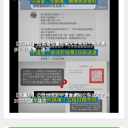
【假LINE】投票通知書前兩天才寄到？晚寄奧
步？中選會：謠言
【假圖片】公投悄悄於中選會網站公告成立？綁
2020大選？謠言