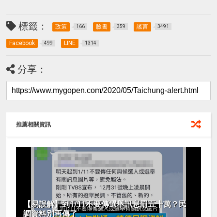
標籤：
政策
臉書
謠言
166
359
3491
Facebook
LINE
499
1314
分享：
推薦相關資訊
【易誤解】到1/11不要傳選舉訊息罰五十萬？民
調資料別再傳了