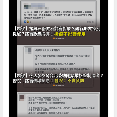
【錯誤】振興三倍券不能有折痕？銀行朋友特別
提醒？謠言誤導
【錯誤】今天(6/26)台北榮總開始嚴格管制進出？
醫院：謠言