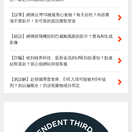
【誤導】網傳台灣10種最黑心食物？每天在吃？內容農
場不實影片！非可靠的資訊獲取管道
【錯誤】網傳搭飛機拍到巴威颱風眼的影片？實為AI生成
影像
【詐騙】收到綠界科技、藍新金流的LINE扣款通知？點連
結幫退款？當心假網站與假客服
【易誤解】赴韓攜帶普拿疼、EVE入境可能被判5年徒
刑？勿以偏概全！仍須視藥物成分而定