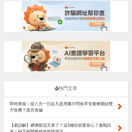
熱門文章
即時查核｜從八月一日起凡是用圖片問候早安都會開始雙
方收費？謠言改編
【易誤解】網傳新冠又來了？這5種症狀要當心？過期訊
息！缺乏時間脈絡的疫情資訊