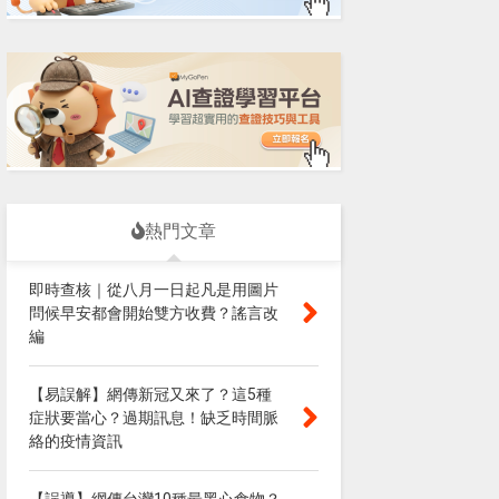
熱門文章
即時查核｜從八月一日起凡是用圖片
問候早安都會開始雙方收費？謠言改
編
【易誤解】網傳新冠又來了？這5種
症狀要當心？過期訊息！缺乏時間脈
絡的疫情資訊