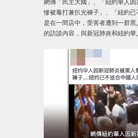
網傳「民主大國」、「紐約華人因
慘被毒打兼扒光褲子」、「紐約已
是在一間店中，受害者遭到一群黑
的訪談內容，與新冠肺炎和紐約華