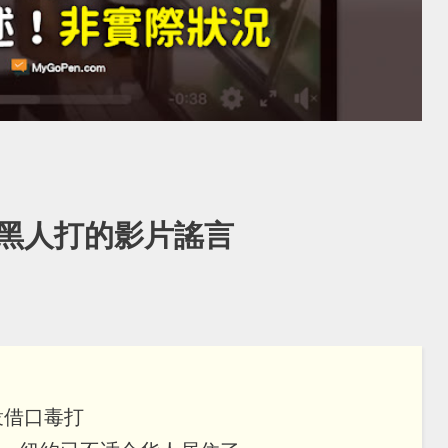
黑人打的影片謠言
衆借口毒打