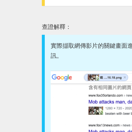
查證解釋：
實際擷取網傳影片的關鍵畫面
訊。