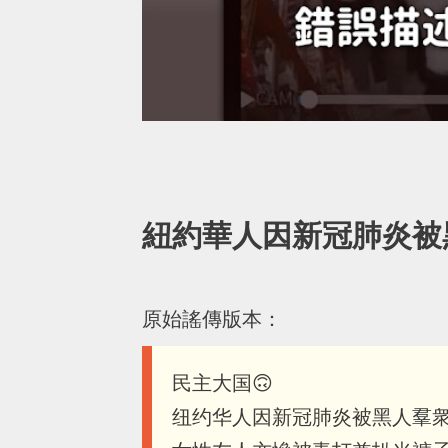
紐約華人因新冠肺炎被
原始謠傳版本：
民主大国🙃
纽约华人因新冠肺炎被黑人羣