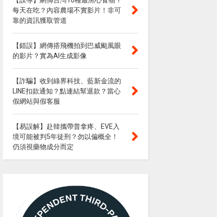
【誤導】網傳台灣10種最黑心食物？
每天在吃？內容農場不實影片！非可
靠的資訊獲取管道
【錯誤】網傳搭飛機拍到巴威颱風眼
的影片？實為AI生成影像
【詐騙】收到綠界科技、藍新金流的
LINE扣款通知？點連結幫退款？當心
假網站與假客服
【易誤解】赴韓攜帶普拿疼、EVE入
境可能被判5年徒刑？勿以偏概全！
仍須視藥物成分而定