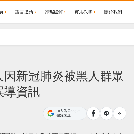
頁
謠言澄清
詐騙破解
實用教學
關於我們
人因新冠肺炎被黑人群眾
誤導資訊
加入為 Google
偏好來源