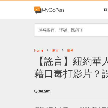
首
Home
謠言
影片
【謠言】紐約華
藉口毒打影片？
2020/8/5