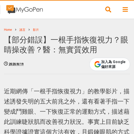
Home
謠言
影片
【部分錯誤】一根手指恢復視力？眼
睛操改善？醫：無實質效用
加入為 Google
2020/8/19
偏好來源
近期網傳「一根手指恢復視力」的教學影片，描
述誘發失明的五大前兆之外，還有看著手指一下
變成鬥雞眼、一下恢復正常的運動方式，描述藉
此訓練睫狀肌而改善視力狀況。事實上目前缺乏
科學證據證實這個方法有效，且鍛鍊眼肌的方式