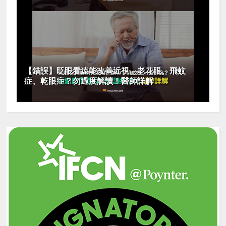
【錯誤】眨眼看遠能改善近視、老花眼、飛蚊
症、乾眼症？勿過度解讀！醫師詳解