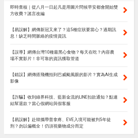
即時查核｜從八月一日起凡是用圖片問候早安都會開始雙
方收費？謠言改編
【易誤解】網傳新冠又來了？這5種症狀要當心？過期訊
息！缺乏時間脈絡的疫情資訊
【誤導】網傳台灣10種最黑心食物？每天在吃？內容農
場不實影片！非可靠的資訊獲取管道
【錯誤】網傳搭飛機拍到巴威颱風眼的影片？實為AI生成
影像
【詐騙】收到綠界科技、藍新金流的LINE扣款通知？點連
結幫退款？當心假網站與假客服
【易誤解】赴韓攜帶普拿疼、EVE入境可能被判5年徒
刑？勿以偏概全！仍須視藥物成分而定