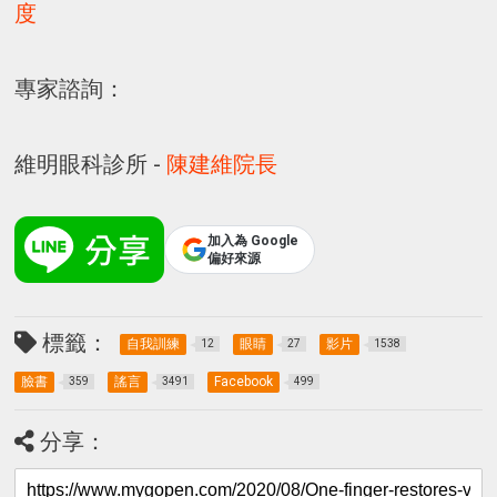
度
專家諮詢：
維明眼科診所 -
陳建維院長
加入為 Google
偏好來源
標籤：
自我訓練
眼睛
影片
12
27
1538
臉書
謠言
Facebook
359
3491
499
分享：