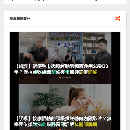
推薦相關資訊
【錯誤】網傳毛巾夾膝運動讓膝蓋多用20到30
年？僅拉伸軟組織非修復！醫師詳解
【誤導】按摩眼睛的護眼操逆轉白內障影片？無
學理依據說法！眼科醫師詳解