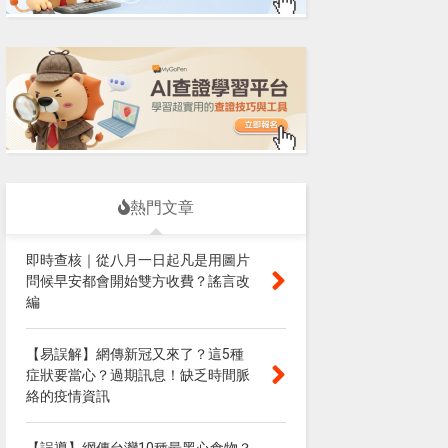
熱門文章
即時查核｜從八月一日起凡是用圖片
問候早安都會開始雙方收費？謠言改
編
【易誤解】網傳新冠又來了？這5種
症狀要當心？過期訊息！缺乏時間脈
絡的疫情資訊