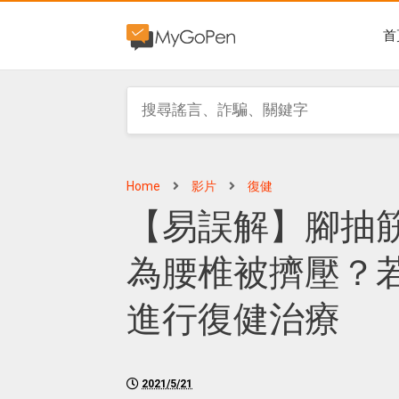
首
Home
影片
復健
【易誤解】腳抽
為腰椎被擠壓？
進行復健治療
2021/5/21