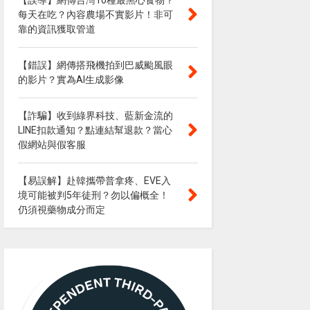
【誤導】網傳台灣10種最黑心食物？
每天在吃？內容農場不實影片！非可
靠的資訊獲取管道
【錯誤】網傳搭飛機拍到巴威颱風眼
的影片？實為AI生成影像
【詐騙】收到綠界科技、藍新金流的
LINE扣款通知？點連結幫退款？當心
假網站與假客服
【易誤解】赴韓攜帶普拿疼、EVE入
境可能被判5年徒刑？勿以偏概全！
仍須視藥物成分而定