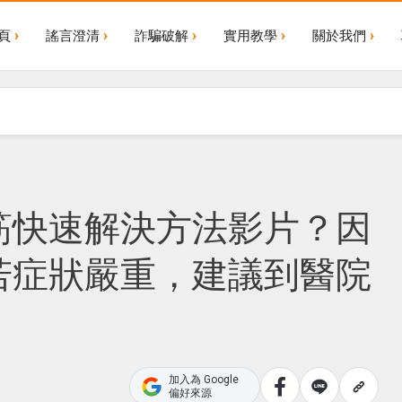
頁
謠言澄清
詐騙破解
實用教學
關於我們
筋快速解決方法影片？因
若症狀嚴重，建議到醫院
加入為 Google
偏好來源