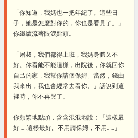
「你知道，我媽也一把年紀了。這些日
子，她是怎麼對你的，你也是看見了。」
你繼續流著眼淚點頭。
「屠叔，我們都得上班，我媽身體又不
好。你看能不能這樣，出院後，你就回你
自己的家，我幫你請個保姆。當然，錢由
我來出，我也會經常去看你。」話說到這
裡時，你不再哭了。
你頻繁地點頭，含含混混地說：「這樣最
好......這樣最好。不用請保姆，不用……」