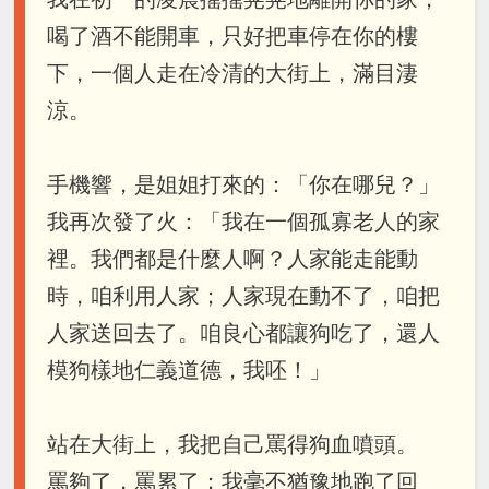
喝了酒不能開車，只好把車停在你的樓
下，一個人走在冷清的大街上，滿目淒
涼。
手機響，是姐姐打來的：「你在哪兒？」
我再次發了火：「我在一個孤寡老人的家
裡。我們都是什麼人啊？人家能走能動
時，咱利用人家；人家現在動不了，咱把
人家送回去了。咱良心都讓狗吃了，還人
模狗樣地仁義道德，我呸！」
站在大街上，我把自己罵得狗血噴頭。
罵夠了，罵累了；我毫不猶豫地跑了回