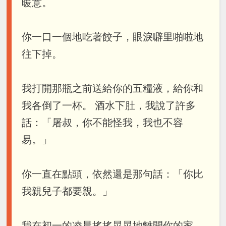
暖意。
你一口一個地吃著餃子，眼淚噼里啪啦地
往下掉。
我打開那瓶之前送給你的五糧液，給你和
我各倒了一杯。 酒水下肚，我說了許多
話：「屠叔，你不能怪我，我也不容
易。」
你一直在點頭，依然還是那句話：「你比
我親兒子都要親。」
我在初一的凌晨搖搖晃晃地離開你的家，