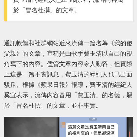
於「冒名杜撰」的文章。
通訊軟體和社群網站近來流傳一篇名為《我的傻
父親》的文章，宣稱是由歌手費玉清以自己的視
角寫下的內容。儘管文章內容令人動容，但實際
上這是一篇不實訊息，費玉清的經紀人也已出面
駁斥。根據《蘋果日報》報導，費玉清的經紀人
奚宜表示，流傳內容冒用「費玉清」的名義，屬
於「冒名杜撰」的文章，並非事實。