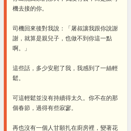
機去接的你。
司機回來後對我說：「屠叔讓我跟你說謝
謝，就算是親兒子，也做不到你這一點
啊。」
這些話，多少安慰了我，我感到了一絲輕
鬆。
可這輕鬆並沒有持續得太久。你不在的那
個春節，過得有些寂寥。
再也沒有一個人甘願扎在廚房裡，變著花