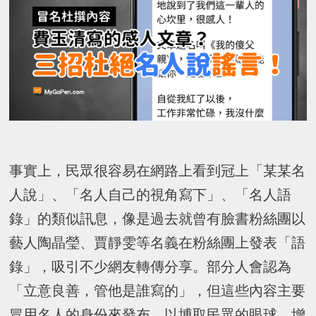
事實上，民眾很容易在網路上看到冠上「某某名
人說」、「名人自己的視角寫下」、「名人語
錄」的類似訊息，像是過去就曾有臉書粉絲團以
藝人陶晶瑩、賈靜雯等名義在粉絲團上發表「語
錄」，吸引不少網友轉傳分享。部分人會認為
「立意良善，管他是誰寫的」，但這些內容主要
冒用名人的身份來發布，以博取民眾的眼球，增