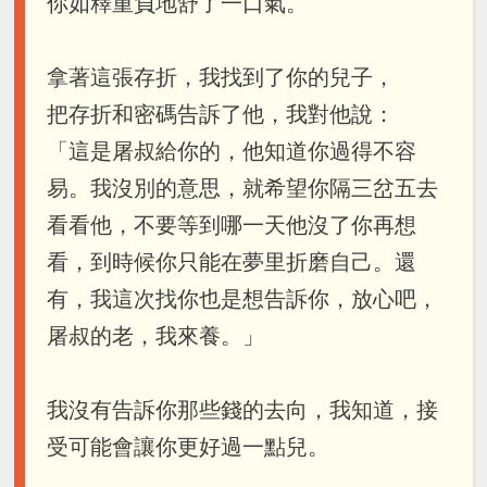
你如釋重負地舒了一口氣。
拿著這張存折，我找到了你的兒子，
把存折和密碼告訴了他，我對他說：
「這是屠叔給你的，他知道你過得不容
易。我沒別的意思，就希望你隔三岔五去
看看他，不要等到哪一天他沒了你再想
看，到時候你只能在夢里折磨自己。還
有，我這次找你也是想告訴你，放心吧，
屠叔的老，我來養。」
我沒有告訴你那些錢的去向，我知道，接
受可能會讓你更好過一點兒。