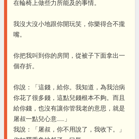
在輪椅上做些力所能及的事情。
我沒大沒小地跟你開玩笑，你樂得合不攏
嘴。
你把我叫到你的房間，從被子下面拿出一
個存折。
你說：「這錢，給你。我知道，為我治病
你花了很多錢，這點兒錢根本不夠。而且
給你錢，也沒有讓你管我老的意思，就是
屠叔一點兒心意……」
我說：「屠叔，你不用說了，我收下。」