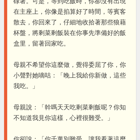
碌著。可是，等到吃飯時，你卻沒有出現
在主座上，你像是掐算好了時間，等賓客
散去，你回來了，仔細地收拾著那些狼藉
杯盤，將剩菜剩飯裝在你事先準備好的飯
盒里，留著回家吃。
母親不希望你這麼做，覺得委屈了你，你
小聲對她嘀咕：「晚上我給你新做，這些
我吃。」
母親說：「幹嗎天天吃剩菜剩飯呢？你知
不知道我見你這樣，心裡很難受。」
你卻說：「你千萬別難受，讓我看著這麼