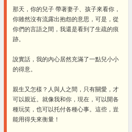
那天，你的兒子 帶著妻子、孩子來看你，
你雖然沒有流露出抱怨的意思，可是，從
你們的言語之間，我還是看到了生疏的痕
跡。
說實話，我的內心居然充滿了一點兒小小
的得意。
親生又怎樣？人與人之間，只有關愛，才
可以親近。就像我和你，現在，可以開各
種玩笑，也可以托付各種心事。這些，豈
能用得失來衡量！