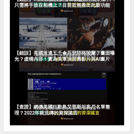
只需將手放在相機上？目前並無推出此新功能
【錯誤】美國派遣五千傘兵登陸格陵蘭？畫面曝
光？虛構內容！實為美軍演習舊影片與AI圖片
【查證】網傳美國狂歡島艾普斯坦客戶名單整
理？2022年就流傳的資深謠言