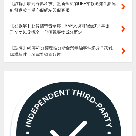
【詐騙】收到綠界科技、藍新金流的LINE扣款通知？點連
結幫退款？當心假網站與假客服
【易誤解】赴韓攜帶普拿疼、EVE入境可能被判5年徒
刑？勿以偏概全！仍須視藥物成分而定
【誤導】網傳41分鐘理性分析台灣毒油事件影片？夾雜
虛構描述！AI農場頻道影片