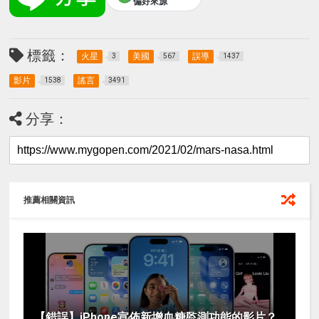
偏好來源
標籤：
火星
美國
誤導
3
567
1437
影片
謠言
1538
3491
分享：
推薦相關資訊
【錯誤】iPhone宣佈新增血糖監測功能的影片？