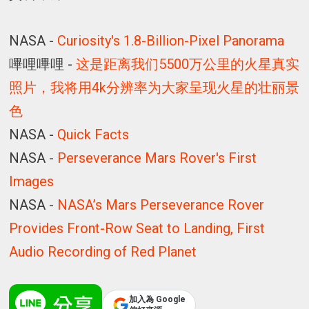
NASA -
Curiosity's 1.8-Billion-Pixel Panorama
嗶哩嗶哩 -
这是距离我们5500万公里的火星真实
照片，我将用4k分辨率为大家呈现火星的壮丽景
色
NASA -
Quick Facts
NASA -
Perseverance Mars Rover's First
Images
NASA -
NASA’s Mars Perseverance Rover
Provides Front-Row Seat to Landing, First
Audio Recording of Red Planet
加入為 Google