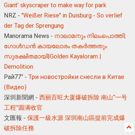
Giant’ skyscraper to make way for park
NRZ -
"Weißer Riese" in Duisburg - So verlief
der Tag der Sprengung
Manorama News -
നാലാമനും നിലംപൊത്തി;
ഗോൾഡൻ കായലോരം തകർത്തതും
സുരക്ഷിതമായി|Golden Kayaloram |
Demolition
Рай77° -
Три новостройки снесли в Китае
(Видео)
深圳新聞網 -
西丽百旺大厦爆破拆除 南山“一号
工程”圆满收官
文匯報 -
保護一級水源 深圳南山區提前完成爆
破拆除任務