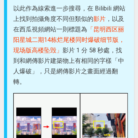
以此作為線索進一步搜尋，在 Bilibili 網站
上找到拍攝角度不同但類似的
影片
，以及
在西瓜視頻網站一則標題為
「昆明西区丽
阳星城二期14栋烂尾楼同时爆破细节版，
现场版高楼坠毁」
影片 1 分 58 秒處，找
到和網傳影片建築物上有相同的字樣「中
人爆破」，只是網傳影片之畫面經過翻
轉。