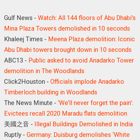
Gulf News -
Watch: All 144 floors of Abu Dhabi's
Mina Plaza Towers demolished in 10 seconds
Khaleej Times -
Meena Plaza demolition: Iconic
Abu Dhabi towers brought down in 10 seconds
ABC13 -
Public asked to avoid Anadarko Tower
demolition in The Woodlands
Click2Houston -
Officials implode Anadarko
Timberloch building in Woodlands
The News Minute -
‘We’ll never forget the pain’:
Evictees recall 2020 Maradu flats demolition
美國之音 -
Illegal Buildings Demolished in India
Ruptly -
Germany: Duisburg demolishes ‘White