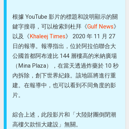
根據 YouTube 影片的標題和說明顯示的關
鍵字搜尋，可以檢索到杜拜《
Gulf News
》
以及《
Khaleej Times
》 2020 年 11 月 27
日的報導。報導指出，位於阿拉伯聯合大
公國首都阿布達比 144 層樓高的米納廣場
（Mina Plaza），在當天透過炸藥於 10 秒
內拆除，創下世界紀錄。該地區將進行重
建。在報導中，也可以看到不同角度的影
片。
綜合上述，此段影片和「大陸財團倒閉潮
高樓欠款恒大建設」無關。