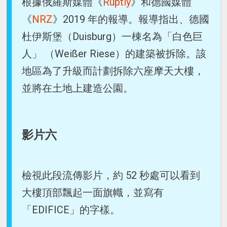
根據俄羅斯媒體《
Ruptly
》和德國媒體
《
NRZ
》2019 年的報導。報導指出、德國
杜伊斯堡（Duisburg）一棟名為「白色巨
人」 （Weißer Riese）的建築被拆除。該
地區為了升級而計劃拆除六座摩天大樓，
並將在土地上建造公園。
影片六
檢視此段流傳影片，約 52 秒處可以看到
大樓頂部飄起一面旗幟，並寫有
「EDIFICE」的字樣。