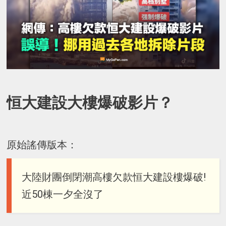
恒大建設大樓爆破影片？
原始謠傳版本：
大陸財團倒閉潮高樓欠款恒大建設樓爆破!
近50棟一夕全沒了