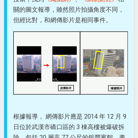
關的圖文報導，雖然照片拍攝角度不同，
但經比對，和網傳影片是相同事件。
根據報導， 網傳影片應是 2014 年 12 月 9
日位於武漢市礄口區的 3 棟高樓被爆破拆
除，包括 20 層高 77 公尺的銀豐賓館，畫