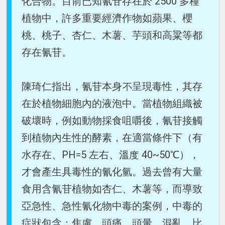
化合物。目前已知氰苷存在於 2500 多種
植物中，許多重要經濟作物如蘋果、櫻
桃、桃子、杏仁、木薯、芋頭和高粱等都
存在氰苷。
陳琦仁指出，氰苷本身不呈現毒性，其存
在於植物細胞內的液泡中。當植物組織被
破壞時，例如動物採食咀嚼後，氰苷接觸
到植物內生性的酵素，在適當條件下（有
水存在、PH=5 左右、溫度 40~50℃），
才會產生具毒性的氰化氫。過去曾有大量
食用含氰苷植物如杏仁、木薯等，而導致
亞急性、急性氰化物中毒的案例，中毒的
症狀包含：焦慮、頭痛、頭暈、混亂，比