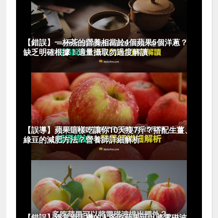
【錯誤】一杯茶的營養相當於4個蘋果5個洋蔥？
缺乏明確根據！適量攝取勿過度解讀
【誤導】蘋果這樣吃讓你10天瘦7斤？搭配生薑、
綠豆的減肥方法？營養師詳細解析
【錯誤】經常滑手機的人多吃蘋果可以將電磁波