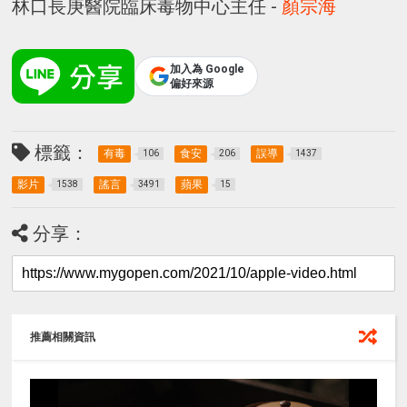
林口長庚醫院臨床毒物中心主任 -
顏宗海
加入為 Google
偏好來源
標籤：
有毒
食安
誤導
106
206
1437
影片
謠言
蘋果
1538
3491
15
分享：
推薦相關資訊