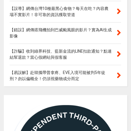
【誤導】網傳台灣10種最黑心食物？每天在吃？內容農
場不實影片！非可靠的資訊獲取管道
【錯誤】網傳搭飛機拍到巴威颱風眼的影片？實為AI生成
影像
【詐騙】收到綠界科技、藍新金流的LINE扣款通知？點連
結幫退款？當心假網站與假客服
【易誤解】赴韓攜帶普拿疼、EVE入境可能被判5年徒
刑？勿以偏概全！仍須視藥物成分而定