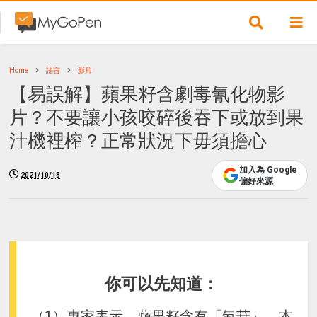
Home
謠言
影片
【易誤解】蘋果籽含劇毒氰化物影
片？不要讓小孩咬碎後吞下或放到果
汁機裡榨？正常狀況下毋須擔心
加入為 Google
2021/10/18
偏好來源
你可以先知道：
（1）專家表示，蘋果籽含有「氰苷」，本