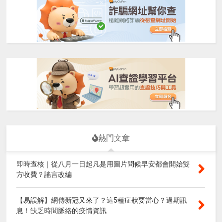
熱門文章
即時查核｜從八月一日起凡是用圖片問候早安都會開始雙
方收費？謠言改編
【易誤解】網傳新冠又來了？這5種症狀要當心？過期訊
息！缺乏時間脈絡的疫情資訊