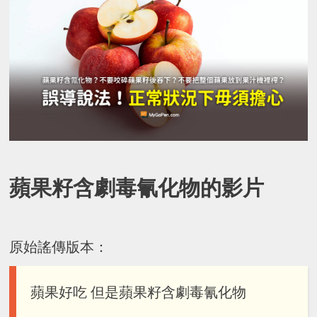
蘋果籽含劇毒氰化物的影片
原始謠傳版本：
蘋果好吃 但是蘋果籽含劇毒氰化物