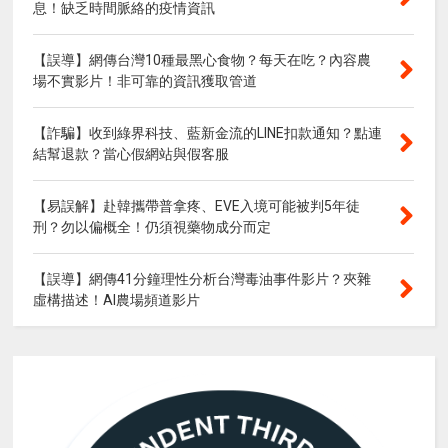
息！缺乏時間脈絡的疫情資訊
【誤導】網傳台灣10種最黑心食物？每天在吃？內容農
場不實影片！非可靠的資訊獲取管道
【詐騙】收到綠界科技、藍新金流的LINE扣款通知？點連
結幫退款？當心假網站與假客服
【易誤解】赴韓攜帶普拿疼、EVE入境可能被判5年徒
刑？勿以偏概全！仍須視藥物成分而定
【誤導】網傳41分鐘理性分析台灣毒油事件影片？夾雜
虛構描述！AI農場頻道影片