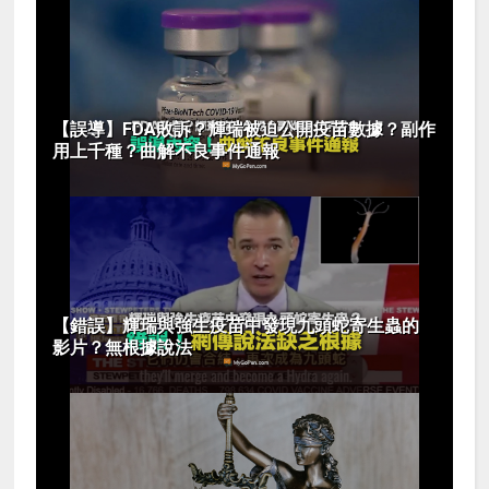
【誤導】FDA敗訴？輝瑞被迫公開疫苗數據？副作
用上千種？曲解不良事件通報
【錯誤】輝瑞與強生疫苗中發現九頭蛇寄生蟲的
影片？無根據說法