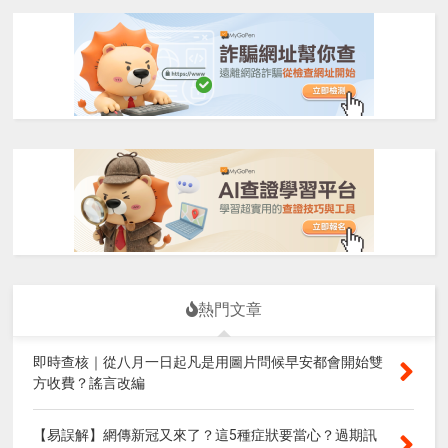
熱門文章
即時查核｜從八月一日起凡是用圖片問候早安都會開始雙
方收費？謠言改編
【易誤解】網傳新冠又來了？這5種症狀要當心？過期訊