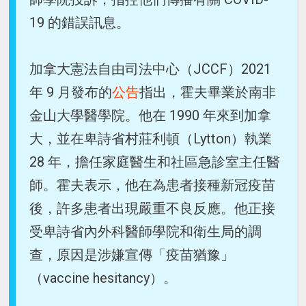
19 的錯誤訊息。
加拿大憲法自由司法中心（JCCF）2021
年 9 月發布的
公告
指出，霍夫畢業於南非
金山大學醫學院。他在 1990 年來到加拿
大，並在卑詩省村莊利頓（Lytton）執業
28 年，擔任家庭醫生和社區急診室主任醫
師。霍夫表示，他在為患者接種新冠疫苗
後，許多患者出現嚴重不良反應。他正接
受卑詩省內外科醫師學院和衛生局的調
查，原因是涉嫌宣傳「疫苗猶豫」
（vaccine hesitancy）。