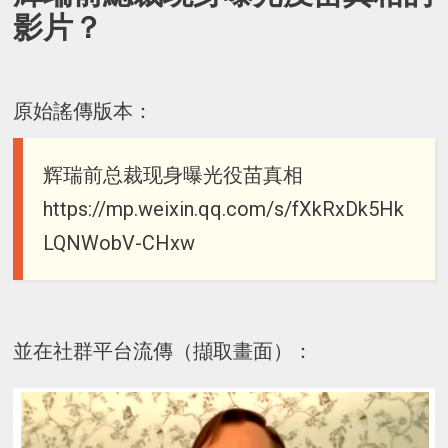
影片？
原始謠傳版本：
辉瑞前总裁现身曝光役苗真相
https://mp.weixin.qq.com/s/fXkRxDk5Hk
LQNWobV-CHxw
並在社群平台流傳（擷取畫面）：