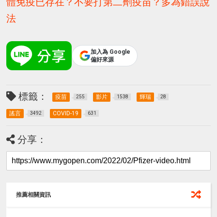
體免疫已存在？不要打第二劑疫苗？多為錯誤說
法
加入為 Google
偏好來源
標籤：
疫苗
影片
輝瑞
255
1538
28
謠言
COVID-19
3492
631
分享：
推薦相關資訊