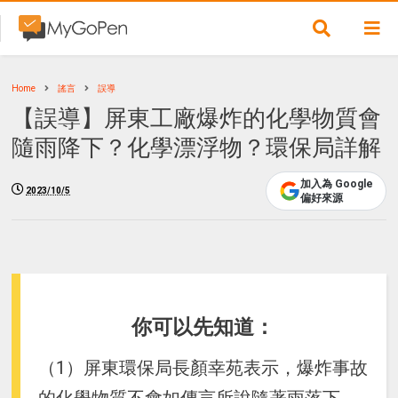
Home
謠言
誤導
【誤導】屏東工廠爆炸的化學物質會
隨雨降下？化學漂浮物？環保局詳解
加入為 Google
2023/10/5
偏好來源
你可以先知道：
（1）屏東環保局長顏幸苑表示，爆炸事故