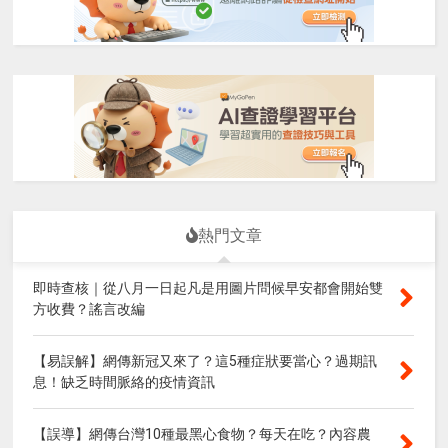
熱門文章
即時查核｜從八月一日起凡是用圖片問候早安都會開始雙
方收費？謠言改編
【易誤解】網傳新冠又來了？這5種症狀要當心？過期訊
息！缺乏時間脈絡的疫情資訊
【誤導】網傳台灣10種最黑心食物？每天在吃？內容農