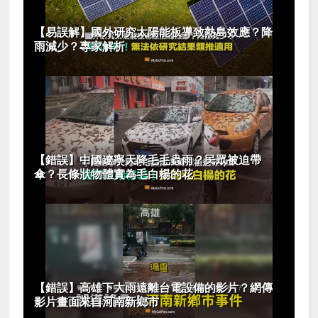
【易誤解】國外研究太陽能板導致熱島效應？降
雨減少？專家解析
【錯誤】中國遼寧天降毛毛蟲雨？民眾被迫帶
傘？長條狀物體實為毛白楊的花
【錯誤】高雄下大雨遠離台電設備的影片？網傳
影片畫面來自河南新鄉市