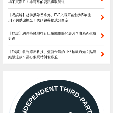
場不實影片！非可靠的資訊獲取管道
【易誤解】赴韓攜帶普拿疼、EVE入境可能被判5年徒
刑？勿以偏概全！仍須視藥物成分而定
【錯誤】網傳搭飛機拍到巴威颱風眼的影片？實為AI生成
影像
【詐騙】收到綠界科技、藍新金流的LINE扣款通知？點連
結幫退款？當心假網站與假客服