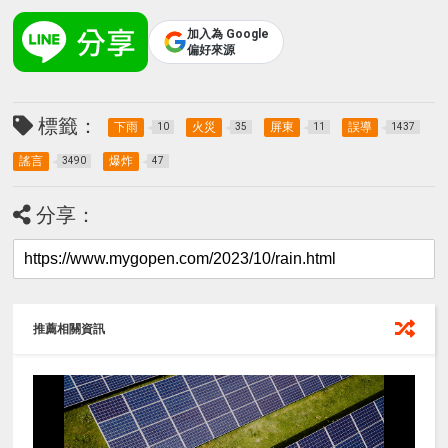
加入為 Google
偏好來源
標籤：
下雨
火災
屏東
誤導
10
35
11
1437
謠言
爆炸
3490
47
分享：
推薦相關資訊