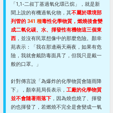
「1,1-二叔丁基過氧化環己烷」，就是新
聞上說的有機過氧化物，其
不屬於環境部
列管的
341 種
毒性化學物質，燃燒後會變
成二氧化碳、水、揮發性有機物這三個東
西
，並沒有民眾想像中的那麼危險。顏幸
苑表示：「我在那邊兩天兩夜，如果有危
險，我就會戴防毒面具了，但我只是戴一
般的口罩。」
針對傳言說「為爆炸的化學物質會隨雨降
下」，顏幸苑局長表示，
工廠的化學物質
並不會隨著雨落下
，因為燒也燒了、揮發
的也揮發了，若燃燒不完全是會變成一氧