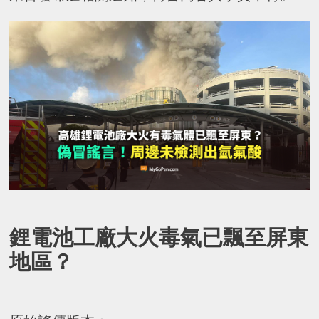
鋰電池工廠大火毒氣已飄至屏東
地區？