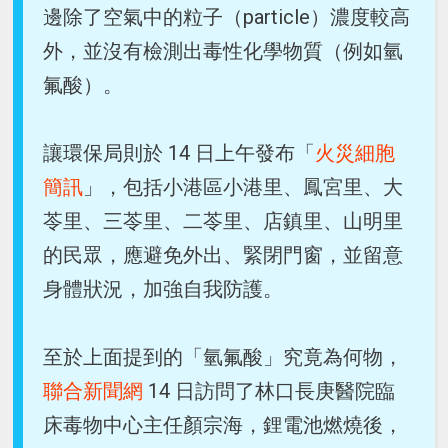
邊除了空氣中的粒子（particle）濃度較高
外，並沒有檢測出毒性化學物質（例如氫
氟酸）。
讓環保局則於 14 日上午發布「
火災細胞
簡訊
」，包括小港區小港里、鳳宮里、大
苓里、三苓里、二苓里、店鎮里、山明里
的民眾，應避免外出、緊閉門窗，並留意
身體狀況，加強自我防護。
至於上面提到的「氫氟酸」究竟為何物，
聯合新聞網
14 日訪問了林口長庚醫院臨
床毒物中心主任顏宗海，鋰電池燃燒後，