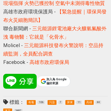
現場指揮 火勢已獲控制 空氣中未測得毒性物質
高雄市政府環境保護局 -
【緊急提醒｜環保局發
布火災細胞簡訊】
聯合新聞網 -
三元能源鋰電池廠大火釀氫氟酸外
洩 毒物醫：它就是「化骨水」
Molicel -
三元能源科技發布火警說明：空品持
續監測，全員配合調查
Facebook -
高雄市政府環保局
加入為 Google
偏好來源
標籤：
有毒
污染
屏東
高雄
106
7
11
44
謠言
3487