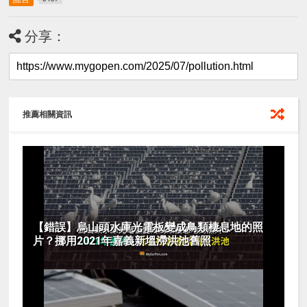
分享：
推薦相關資訊
【錯誤】烏山頭水庫光電板變成鳥類棲息地的照
片？挪用2021年嘉義新塭滯洪池舊照