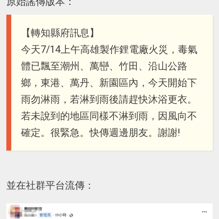
原始謠傳版本：
【轉知縣府訊息】
今天7/14上午高雄製作鋰電廠火災，毒氣
體已飄至潮州、萬巒、竹田、沿山公路
鄉，東港、萬丹、新園區內，今天開始下
雨勿淋雨，若淋到雨後請趕快沐浴更衣。
若未說到的地區同樣不淋到雨，因風向不
確定。很緊急。快傳週邊朋友。謝謝!
並在社群平台流傳：