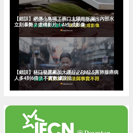
【錯誤】網傳小鳥喝了兩口太陽能板漏出內部水
立刻暴斃？虛構影片！AI生成影像
【錯誤】林口發電廠加大運行？PM2.5害肺腺癌病
人多4到6倍？不實數據說法