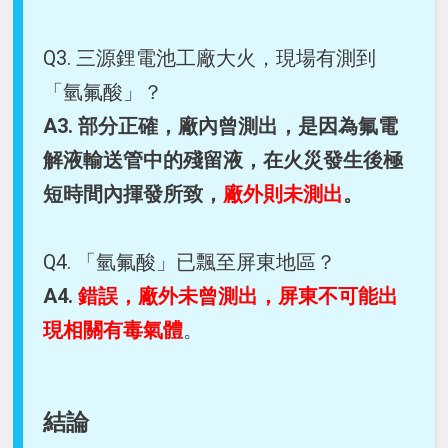
Q3. 三源鋰電池工廠大火，現場有測到
「氫氟酸」？
A3. 部分正確，廠內曾測出，是因為氟電
解液輸送管中的殘留液，在火災發生後極
短時間內揮發所致，
廠外則未測出
。
Q4. 「氫氟酸」已飄至屏東地區？
A4.
錯誤，廠外未曾測出，屏東不可能出
現相關有毒氣體
。
結論