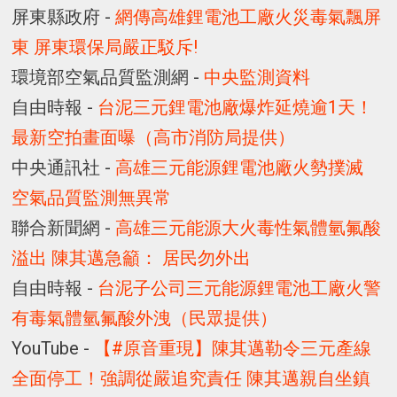
屏東縣政府 -
網傳高雄鋰電池工廠火災毒氣飄屏
東 屏東環保局嚴正駁斥!
環境部空氣品質監測網 -
中央監測資料
自由時報 -
台泥三元鋰電池廠爆炸延燒逾1天！
最新空拍畫面曝（高市消防局提供）
中央通訊社 -
高雄三元能源鋰電池廠火勢撲滅
空氣品質監測無異常
聯合新聞網 -
高雄三元能源大火毒性氣體氫氟酸
溢出 陳其邁急籲： 居民勿外出
自由時報 -
台泥子公司三元能源鋰電池工廠火警
有毒氣體氫氟酸外洩（民眾提供）
YouTube -
【#原音重現】陳其邁勒令三元產線
全面停工！強調從嚴追究責任 陳其邁親自坐鎮