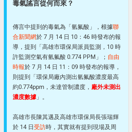
毒氣謠言從何而來？
傳言中提到的毒氣為「氫氟酸」，根據
聯
合新聞網
於 7 月 14 日 10：46 時發布的報
導，提到「高雄市環保局派員監測，10 時
許監測空氣有氫氟酸 0.774 PPM」；
自由
時報
於 7 月 14 日 11：09 時發布的報導，
則提到「環保局廠內測出氫氟酸濃度最高
約0.774ppm，未達管制濃度，
廠外未測出
濃度數據
」。
高雄市長陳其邁及高雄市環保局長張瑞輝
於 14 日
受訪
時，其實就有提到現場及周