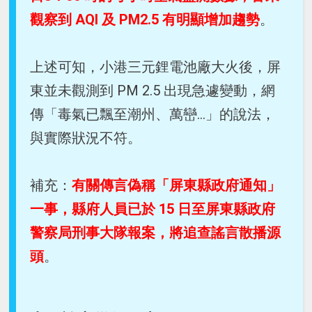
觀察到 AQI 及 PM2.5 有明顯增加趨勢
。
上述可知，小港三元鋰電池廠大火後，屏
東並未觀測到 PM 2.5 出現急遽變動，網
傳「毒氣已飄至潮州、萬巒...」的說法，
與實際狀況不符。
補充：
有關傳言偽稱「屏東縣政府通知」
一事，縣府人員已於 15 日至屏東縣政府
警察局刑事大隊報案，將追查謠言散播源
頭
。