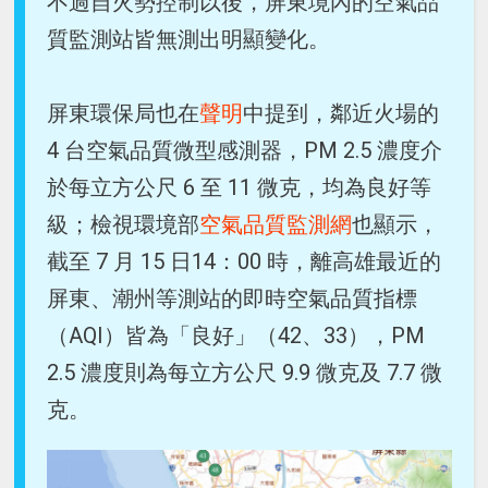
不過自火勢控制以後，屏東境內的空氣品
質監測站皆無測出明顯變化。
屏東環保局也在
聲明
中提到，鄰近火場的
4 台空氣品質微型感測器，PM 2.5 濃度介
於每立方公尺 6 至 11 微克，均為良好等
級；檢視環境部
空氣品質監測網
也顯示，
截至 7 月 15 日14：00 時，離高雄最近的
屏東、潮州等測站的即時空氣品質指標
（AQI）皆為「良好」（42、33），PM
2.5 濃度則為每立方公尺 9.9 微克及 7.7 微
克。