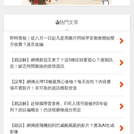
熱門文章
即時查核｜從八月一日起凡是用圖片問候早安都會開始雙
方收費？謠言改編
【易誤解】網傳新冠又來了？這5種症狀要當心？過期訊
息！缺乏時間脈絡的疫情資訊
【誤導】網傳台灣10種最黑心食物？每天在吃？內容農
場不實影片！非可靠的資訊獲取管道
【易誤解】赴韓攜帶普拿疼、EVE入境可能被判5年徒
刑？勿以偏概全！仍須視藥物成分而定
【錯誤】網傳搭飛機拍到巴威颱風眼的影片？實為AI生成
影像