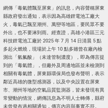
網傳「毒氣體飄至屏東」的訊息，內容聲稱屏東
縣政府發出通知，表示因為高雄鋰電池工廠大
火，毒氣已飄至潮州、萬巒等地區，要民眾不要
外出，也不要淋到雨。經查證，高雄小港區三元
科技鋰電池工廠於 2025 年 7 月 14 日清晨 5 點
多起火燃燒，現場於上午 10 點多雖曾在廠內檢
測出「氫氟酸」（未達管制濃度），即為傳言提
到的「毒氣體」，但廠外及周邊地區並未檢測到
相關有毒氣體，屏東縣環保局也發布聲明，表示
鄰近高雄的微型感測器，以及中央設置在屏東
市、潮州等地的空氣品質監測器，皆未發現有異
常變動的情況，網傳訊息為不明人士轉傳，縣府
未曾發布過相關通知，傳言內容與事實不符。