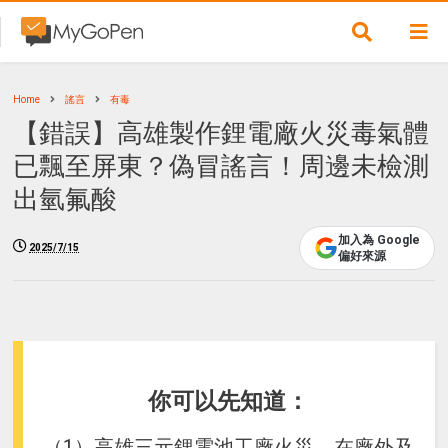
Home
謠言
有毒
【錯誤】高雄製作鋰電廠火災毒氣體
已飄至屏東？偽冒謠言！周邊未檢測
出氫氟酸
加入為 Google
2025/7/15
偏好來源
你可以先知道：
（1）高雄三元鋰電池工廠火災，在廠外及