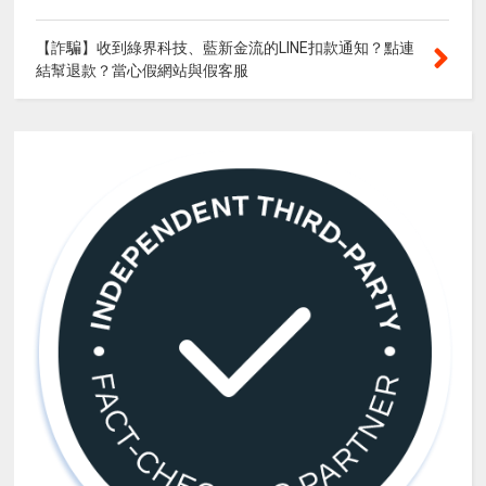
【詐騙】收到綠界科技、藍新金流的LINE扣款通知？點連
結幫退款？當心假網站與假客服