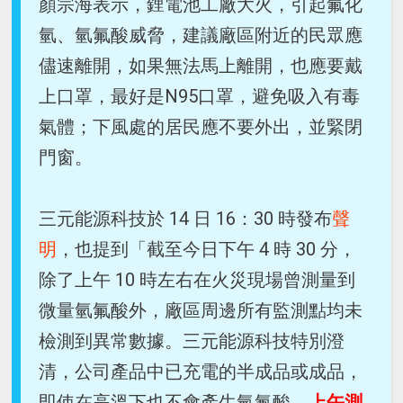
顏宗海表示，鋰電池工廠大火，引起氟化
氫、氫氟酸威脅，建議廠區附近的民眾應
儘速離開，如果無法馬上離開，也應要戴
上口罩，最好是N95口罩，避免吸入有毒
氣體；下風處的居民應不要外出，並緊閉
門窗。
三元能源科技於 14 日 16：30 時發布
聲
明
，也提到「截至今日下午 4 時 30 分，
除了上午 10 時左右在火災現場曾測量到
微量氫氟酸外，廠區周邊所有監測點均未
檢測到異常數據。三元能源科技特別澄
清，公司產品中已充電的半成品或成品，
即使在高溫下也不會產生氫氟酸。
上午測