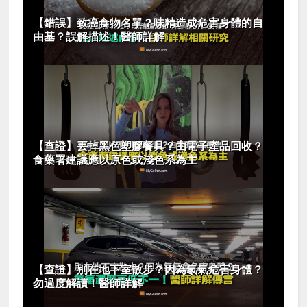
【錯誤】致癌食物名單？味精造成危害身體的自
由基？誤解描述！醫師詳解
【查證】丟掉黑色塑膠餐具？由電子產品回收？
食藥署建議應以原色或淺色系為主
【查證】別在地下室散步？因為氡氣危害身體？
勿過度解讀！醫師詳解