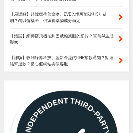
【易誤解】赴韓攜帶普拿疼、EVE入境可能被判5年徒
刑？勿以偏概全！仍須視藥物成分而定
【錯誤】網傳搭飛機拍到巴威颱風眼的影片？實為AI生成
影像
【詐騙】收到綠界科技、藍新金流的LINE扣款通知？點連
結幫退款？當心假網站與假客服