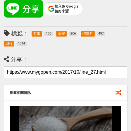
加入為 Google
偏好來源
標籤：
有毒
食安
假影片
106
206
497
LINE
1314
分享：
推薦相關資訊