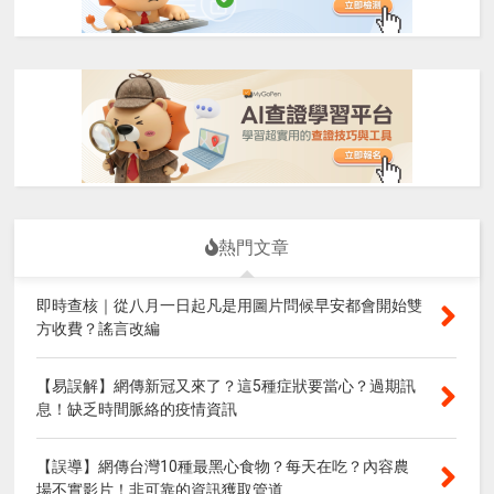
熱門文章
即時查核｜從八月一日起凡是用圖片問候早安都會開始雙
方收費？謠言改編
【易誤解】網傳新冠又來了？這5種症狀要當心？過期訊
息！缺乏時間脈絡的疫情資訊
【誤導】網傳台灣10種最黑心食物？每天在吃？內容農
場不實影片！非可靠的資訊獲取管道