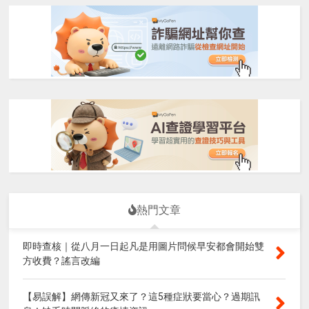
熱門文章
即時查核｜從八月一日起凡是用圖片問候早安都會開始雙
方收費？謠言改編
【易誤解】網傳新冠又來了？這5種症狀要當心？過期訊