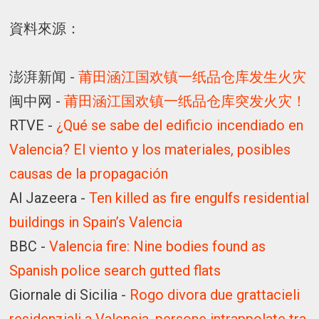
資料來源：
澎湃新闻 -
莆田涵江国欢镇一纸品仓库发生火灾
闽中网 -
莆田涵江国欢镇一纸品仓库突发火灾！
RTVE -
¿Qué se sabe del edificio incendiado en
Valencia? El viento y los materiales, posibles
causas de la propagación
Al Jazeera -
Ten killed as fire engulfs residential
buildings in Spain’s Valencia
BBC -
Valencia fire: Nine bodies found as
Spanish police search gutted flats
Giornale di Sicilia -
Rogo divora due grattacieli
residenziali a Valencia, persone intrappolate tra