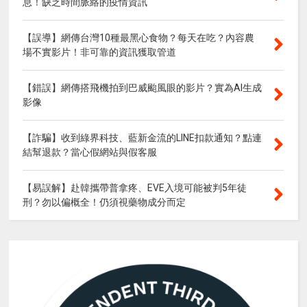
息！缺乏時間脈絡的疫情資訊
【誤導】網傳台灣10種最黑心食物？每天在吃？內容農
場不實影片！非可靠的資訊獲取管道
【錯誤】網傳搭飛機拍到巴威颱風眼的影片？實為AI生成
影像
【詐騙】收到綠界科技、藍新金流的LINE扣款通知？點連
結幫退款？當心假網站與假客服
【易誤解】赴韓攜帶普拿疼、EVE入境可能被判5年徒
刑？勿以偏概全！仍須視藥物成分而定