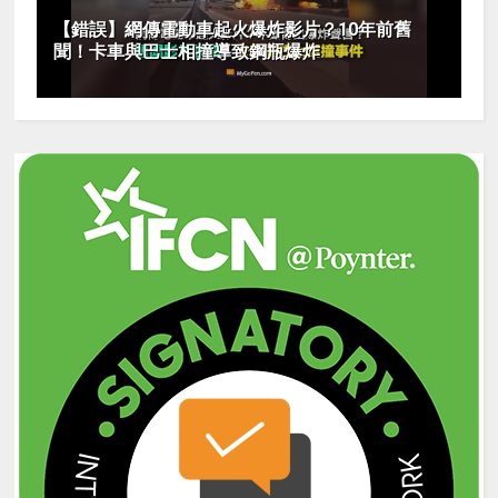
【錯誤】網傳電動車起火爆炸影片？10年前舊
聞！卡車與巴士相撞導致鋼瓶爆炸