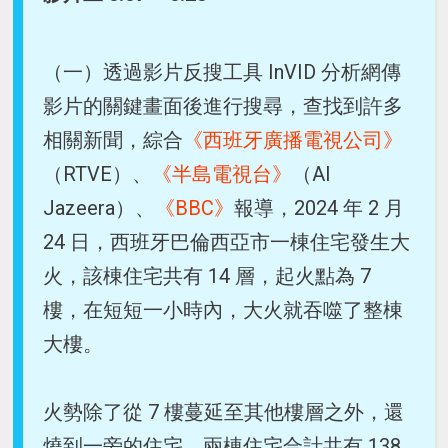
（一）透過影片反搜工具 InVID 分析網傳
影片的關鍵畫面後進行搜尋，查找到許多
相關新聞，綜合
《西班牙廣播電視公司》
（RTVE）、
《半島電視台》
（Al
Jazeera）、
《BBC》
報導，2024 年 2 月
24 日，西班牙巴倫西亞市一棟住宅發生大
火，該棟住宅共有 14 層，起火點為 7
樓，在短短一小時內，大火就吞噬了整棟
大樓。
火勢除了從 7 樓蔓延至其他樓層之外，還
燒到一旁的住宅，兩棟住宅合計共有 138