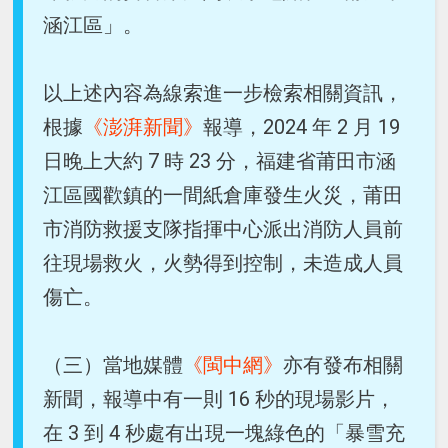
涵江區」。
以上述內容為線索進一步檢索相關資訊，
根據
《澎湃新聞》
報導，2024 年 2 月 19
日晚上大約 7 時 23 分，福建省莆田市涵
江區國歡鎮的一間紙倉庫發生火災，莆田
市消防救援支隊指揮中心派出消防人員前
往現場救火，火勢得到控制，未造成人員
傷亡。
（三）當地媒體
《閩中網》
亦有發布相關
新聞，報導中有一則 16 秒的現場影片，
在 3 到 4 秒處有出現一塊綠色的「暴雪充