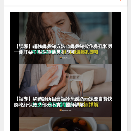
【誤導】超強擤鼻涕方法？擤鼻涕按住鼻孔和另
一側耳朵？壓住單邊鼻孔即可
【誤導】網傳診所很會誤診流感？一定要自費快
篩吃紓伏效？部分不實！醫師詳解