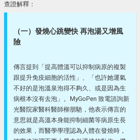
查證解釋：
（一）發燒心跳變快 再泡湯又增風
險
傳言提到「提高體溫可以抑制病原的複製
跟提升免疫細胞的活性」、「也許她運氣
不好的是泡溫泉泡得不夠久、或是因為生
病根本沒有去泡」。MyGoPen 致電諮詢新
光醫院家醫科醫師柳朋馳，他表示傳言的
意思就是高溫本身能抑制細菌等病原生長
的效果，而醫學學理認為人體在發燒時，