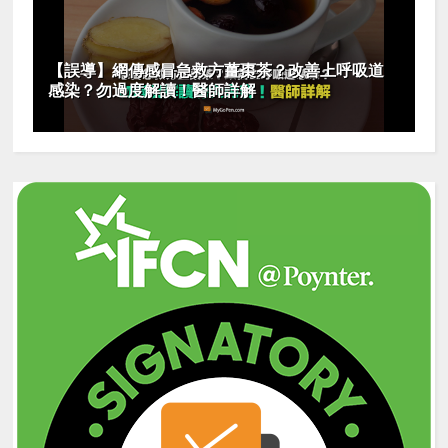
【誤導】網傳感冒急救方薑棗茶？改善上呼吸道
感染？勿過度解讀！醫師詳解