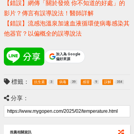
【錯誤】網傳「關於發燒 你不知道的好處」的
影片？傳言有誤導說法！醫師詳解
【錯誤】流感泡溫泉加速血液循環使病毒感染其
他器官？以偏概全的誤導說法
加入為 Google
偏好來源
標籤：
抗生素
病毒
感冒
誤解
3
39
9
354
分享：
推薦相關資訊