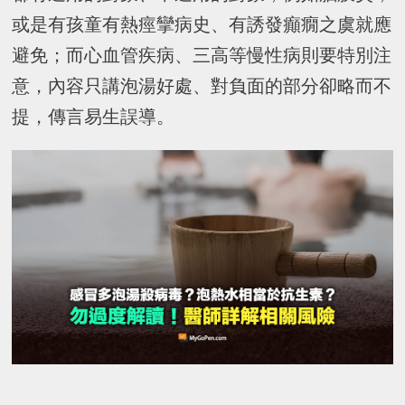
或是有孩童有熱痙攣病史、有誘發癲癇之虞就應
避免；而心血管疾病、三高等慢性病則要特別注
意，內容只講泡湯好處、對負面的部分卻略而不
提，傳言易生誤導。