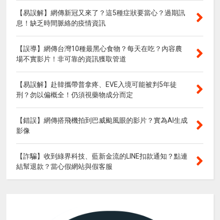
【易誤解】網傳新冠又來了？這5種症狀要當心？過期訊
息！缺乏時間脈絡的疫情資訊
【誤導】網傳台灣10種最黑心食物？每天在吃？內容農
場不實影片！非可靠的資訊獲取管道
【易誤解】赴韓攜帶普拿疼、EVE入境可能被判5年徒
刑？勿以偏概全！仍須視藥物成分而定
【錯誤】網傳搭飛機拍到巴威颱風眼的影片？實為AI生成
影像
【詐騙】收到綠界科技、藍新金流的LINE扣款通知？點連
結幫退款？當心假網站與假客服