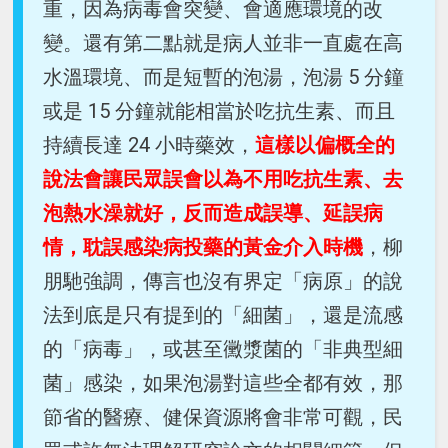
重，因為病毒會突變、會適應環境的改
變。還有第二點就是病人並非一直處在高
水溫環境、而是短暫的泡湯，泡湯 5 分鐘
或是 15 分鐘就能相當於吃抗生素、而且
持續長達 24 小時藥效，
這樣以偏概全的
說法會讓民眾誤會以為不用吃抗生素、去
泡熱水澡就好，反而造成誤導、延誤病
情，耽誤感染病投藥的黃金介入時機
，柳
朋馳強調，傳言也沒有界定「病原」的說
法到底是只有提到的「細菌」，還是流感
的「病毒」，或甚至黴漿菌的「非典型細
菌」感染，如果泡湯對這些全都有效，那
節省的醫療、健保資源將會非常可觀，民