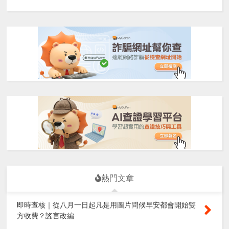
熱門文章
即時查核｜從八月一日起凡是用圖片問候早安都會開始雙
方收費？謠言改編