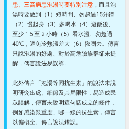
患、三高病患泡湯時要特別注意
，而且泡
湯時要做到（1）短時間、勿超過15分鐘
（2）慢起身（3）多喝水（4）避飯後、
至少 1.5 至 2 小時（5）看水溫、勿超過
40℃，避免冷熱溫差大（6）揪團去。傳言
只說泡湯的好處、對於高危險族群卻未提
醒，傳言說法易誤導。
此外傳言「泡湯等同抗生素」的說法未說
明研究出處、細節及其局限性，易造成民
眾誤解，傳言未說明這句話成立的條件，
例如感染嚴重度、哪一線的抗生素，傳言
以偏概全、傳言說法錯誤。