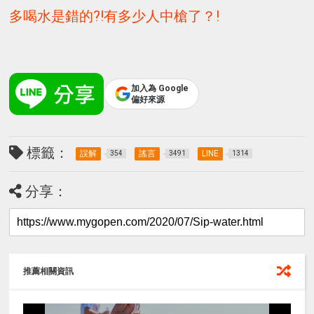
多喝水是錯的?!有多少人中槍了？!
加入為 Google
偏好來源
標籤：
誤解
謠言
LINE
354
3491
1314
分享：
推薦相關資訊