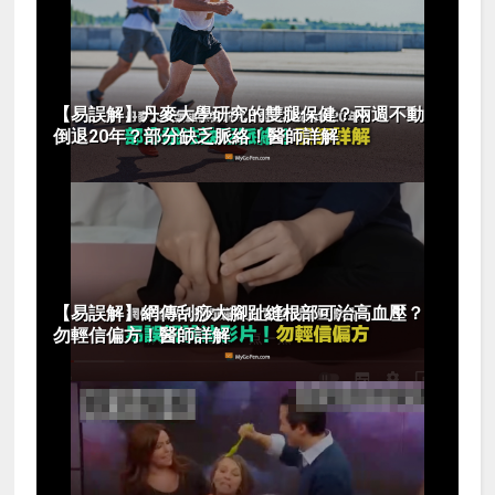
【易誤解】丹麥大學研究的雙腿保健？兩週不動
倒退20年？部分缺乏脈絡！醫師詳解
【易誤解】網傳刮痧大腳趾縫根部可治高血壓？
勿輕信偏方！醫師詳解