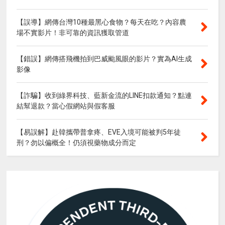
【誤導】網傳台灣10種最黑心食物？每天在吃？內容農
場不實影片！非可靠的資訊獲取管道
【錯誤】網傳搭飛機拍到巴威颱風眼的影片？實為AI生成
影像
【詐騙】收到綠界科技、藍新金流的LINE扣款通知？點連
結幫退款？當心假網站與假客服
【易誤解】赴韓攜帶普拿疼、EVE入境可能被判5年徒
刑？勿以偏概全！仍須視藥物成分而定