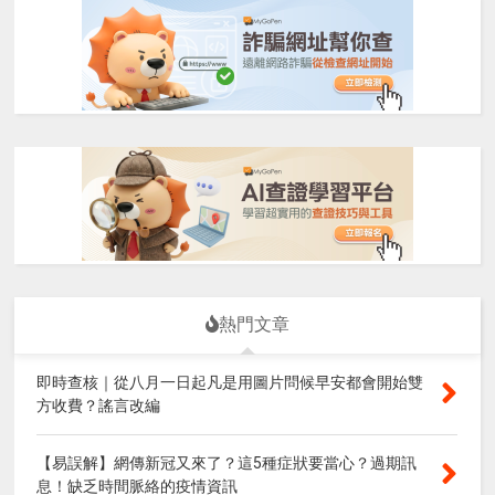
熱門文章
即時查核｜從八月一日起凡是用圖片問候早安都會開始雙
方收費？謠言改編
【易誤解】網傳新冠又來了？這5種症狀要當心？過期訊
息！缺乏時間脈絡的疫情資訊