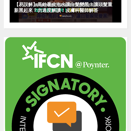
【易誤解】馬鈴薯皮泡水讓白髮變黑？讓頭髮重
新黑起來？勿過度解讀！皮膚科醫師解答